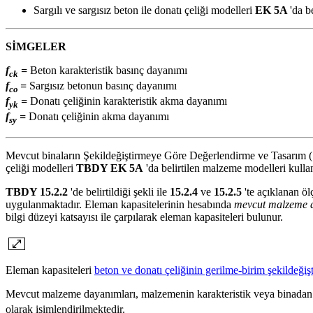
Sargılı ve sargısız beton ile donatı çeliği modelleri
EK 5A
'da b
SİMGELER
f
=
Beton karakteristik basınç dayanımı
ck
f
=
Sargısız betonun basınç dayanımı
co
f
=
Donatı çeliğinin karakteristik akma dayanımı
yk
f
=
Donatı çeliğinin akma dayanımı
sy
Mevcut binaların Şekildeğiştirmeye Göre Değerlendirme ve Tasarım (ŞG
çeliği modelleri
TBDY EK 5A
'da belirtilen malzeme modelleri kullanı
TBDY 15.2.2
'de belirtildiği şekli ile
15.2.4
ve
15.2.5
'te açıklanan ö
uygulanmaktadır. Eleman kapasitelerinin hesabında
mevcut malzeme 
bilgi düzeyi katsayısı ile çarpılarak eleman kapasiteleri bulunur.
Eleman kapasiteleri
beton ve donatı çeliğinin gerilme-birim şekildeğiş
Mevcut malzeme dayanımları, malzemenin karakteristik veya binadan al
olarak isimlendirilmektedir.