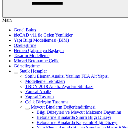
Main
Genel Bakış
ideCAD v11 ile Gelen Yenilikler
Yapı Bilgi Modellemesi (BIM)
Özelleştirme
Hemen Çalışmaya Başlayın
Tasarım Modelleme
Mimari Betonarme Çelik
Görselleştirme
Statik Hesaplar
Sonlu Eleman Analizi Yazılımı FEA Alt Yapısı
Modelleme Teknikleri
TBDY 2018 Analiz Ayarları Sihirbazı
Yapısal Analiz
Yapısal Tasarım
Çelik Birleşim Tasarımı
Mevcut Binaların Değerlendirilmesi
Bilgi Düzeyleri ve Mevcut Malzeme Dayanımı
Betonarme Binalarda Sınırlı Bilgi Düzeyi
Betonarme Binalarda Kapsamlı Bilgi Düzeyi
Yapı Elemanlarında Hasarı Sınırları ve Hasar Bölge