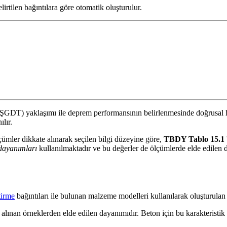
elirtilen bağıntılara göre otomatik oluşturulur.
DT) yaklaşımı ile deprem performansının belirlenmesinde doğrusal hesa
lır.
lçümler dikkate alınarak seçilen bilgi düzeyine göre,
TBDY Tablo 15.1
dayanımları
kullanılmaktadır ve bu değerler de ölçümlerde elde edilen 
tirme
bağıntıları ile bulunan malzeme modelleri kullanılarak oluşturula
ınan örneklerden elde edilen dayanımıdır. Beton için bu karakteristik