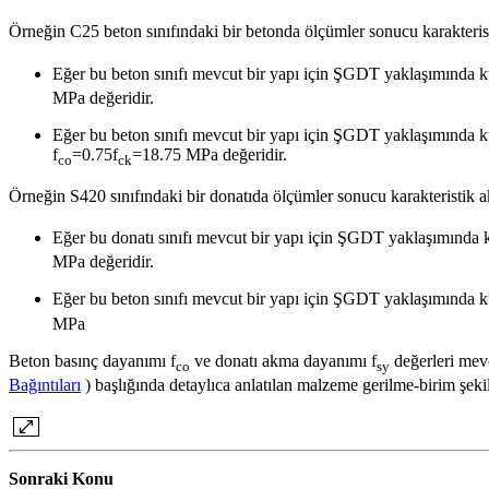
Örneğin C25 beton sınıfındaki bir betonda ölçümler sonucu karakteri
Eğer bu beton sınıfı mevcut bir yapı için ŞGDT yaklaşımında kul
MPa değeridir.
Eğer bu beton sınıfı mevcut bir yapı için ŞGDT yaklaşımında kull
f
=0.75f
=18.75 MPa değeridir.
co
ck
Örneğin S420 sınıfındaki bir donatıda ölçümler sonucu karakteristik
Eğer bu donatı sınıfı mevcut bir yapı için ŞGDT yaklaşımında ku
MPa değeridir.
Eğer bu beton sınıfı mevcut bir yapı için ŞGDT yaklaşımında kull
MPa
Beton basınç dayanımı f
ve donatı akma dayanımı f
değerleri mevc
co
sy
Bağıntıları
) başlığında detaylıca anlatılan malzeme gerilme-birim şekild
Sonraki Konu