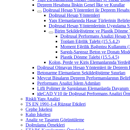
Deprem Hesabına İlişkin Genel İlke ve Kurallar
Doğrusal Hesap Yöntemleri ile Deprem Hesabı 
Doğrusal Hesap Yöntemleri
Yapı Elemanlarında Hasar Türlerinin Belirl
Doğrusal Hesap Yöntemlerinin Uygulama Sın
Birim Şekildeğiştirme ve Plastik Dönme T
Doğrusal Performans Analizi Hesap Y
Toplam Eğrilik Talebi (15.5.4.2)
Moment Eğrilik Bağıntısı Kullanımı (
Sargılı-Sargısız Beton ve Donatı Mode
Plastik Dönme Talebi (15.5.4.5)
Kolon, Perde ve Kiriş Elemanlarında Yerde
Doğrusal Olmayan Hesap Yöntemleri ile Deprem 
Betonarme Elemanların Şekildeğiştirme Sınırları
Mevcut Binaların Deprem Performanslarının Belir
Performans Analizi İşlem Adımları
Lifli Polimer ile Sargılanan Elemanlarda Dayanım
ideCAD V10 ile Doğrusal Performans Analizi Ör
Riskli Yapı Analizi
TS EN 1991-1-4 Rüzgar Etkileri
Cephe İskelesi
Kalıp İskelesi
Analiz ve Tasarım Görüntüleme
Doğrulama Örnekleri