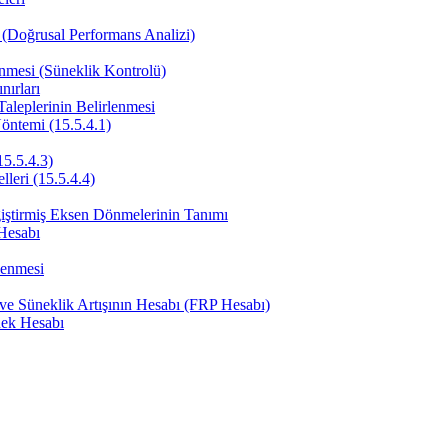
(Doğrusal Performans Analizi)
enmesi (Süneklik Kontrolü)
ırları
aleplerinin Belirlenmesi
öntemi (15.5.4.1)
15.5.4.3)
lleri (15.5.4.4)
ğiştirmiş Eksen Dönmelerinin Tanımı
Hesabı
lenmesi
 ve Süneklik Artışının Hesabı (FRP Hesabı)
nek Hesabı