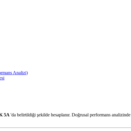
ormans Analizi)
esi
K 5A
'da belirtildiği şekilde hesaplanır. Doğrusal performans analizinde