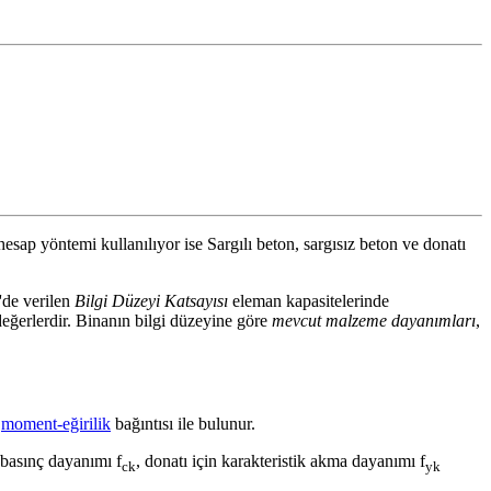
p yöntemi kullanılıyor ise Sargılı beton, sargısız beton ve donatı
'de verilen
Bilgi Düzeyi Katsayısı
eleman kapasitelerinde
değerlerdir. Binanın bilgi düzeyine göre
mevcut malzeme dayanımları
,
n
moment-eğirilik
bağıntısı ile bulunur.
 basınç dayanımı f
, donatı için karakteristik akma dayanımı f
ck
yk