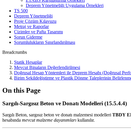
ETABS Karşılaştırma Örnekleri
Deprem Yönetmeliği Uygulama Örnekleri
TS 500
Deprem Yönetmeliği
Proje Çözüm Kılavuzu
Metraj ve Raporlar
Çizimler ve Pafta Tasarımı
Sorun Giderme
Sorumlulukların Sınırlandırılması
Breadcrumbs
Statik Hesaplar
Mevcut Binaların Değerlendirilmesi
Doğrusal Hesap Yöntemleri ile Deprem Hesabı (Doğrusal Perf
Birim Şekildeğiştirme ve Plastik Dönme Taleplerinin Belirlenm
On this Page
Sargılı-Sargısız Beton ve Donatı Modelleri (15.5.4.4)
Sargılı Beton, sargısız beton ve donatı malzemesi modelleri
TBDY
E
hesabında
mevcut malzeme dayanımları
kullanılır.