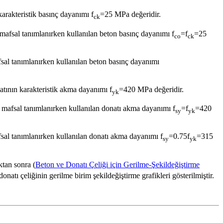
arakteristik basınç dayanımı f
=25 MPa değeridir.
ck
 mafsal tanımlanırken kullanılan beton basınç dayanımı f
=f
=25
co
ck
afsal tanımlanırken kullanılan beton basınç dayanımı
tının karakteristik akma dayanımı f
=420 MPa değeridir.
yk
k mafsal tanımlanırken kullanılan donatı akma dayanımı f
=f
=420
sy
yk
afsal tanımlanırken kullanılan donatı akma dayanımı f
=0.75f
=315
sy
yk
ktan sonra (
Beton ve Donatı Çeliği için Gerilme-Şekildeğiştirme
natı çeliğinin gerilme birim şekildeğiştirme grafikleri gösterilmiştir.