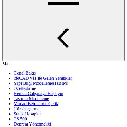
Main
Genel Bakış
ideCAD v11 ile Gelen Yenilikler
Yapı Bilgi Modellemesi (BIM)
Özelleştirme
Hemen Çalışmaya Başlayın
Tasarım Modelleme
Mimari Betonarme Çelik
Görselleştirme
Statik Hesaplar
TS 500
Deprem Yönetmeliği