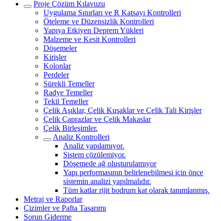
Proje Çözüm Kılavuzu
Uygulama Sınırları ve R Katsayı Kontrolleri
Öteleme ve Düzensizlik Kontrolleri
Yapıya Etkiyen Deprem Yükleri
Malzeme ve Kesit Kontrolleri
Döşemeler
Kirişler
Kolonlar
Perdeler
Sürekli Temeller
Radye Temeller
Tekil Temeller
Çelik Aşıklar, Çelik Kuşaklar ve Çelik Tali Kirişler
Çelik Çaprazlar ve Çelik Makaslar
Çelik Birleşimler.
Analiz Kontrolleri
Analiz yapılamıyor.
Sistem çözülemiyor.
Döşemede ağ oluşturulamıyor
Yapı performasının belirlenebilmesi için önce
sistemin analizi yapılmalıdır.
Tüm katlar rijit bodrum kat olarak tanımlanmış.
Metraj ve Raporlar
Çizimler ve Pafta Tasarımı
Sorun Giderme