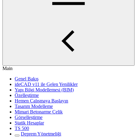
Main
Genel Bakış
ideCAD v11 ile Gelen Yenilikler
Yapı Bilgi Modellemesi (BIM)
Özelleştirme
Hemen Çalışmaya Başlayın
Tasarım Modelleme
Mimari Betonarme Çelik
Görselleştirme
Statik Hesaplar
TS 500
Deprem Yönetmeliği