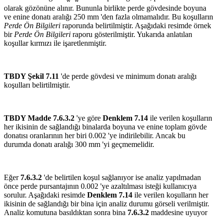
olarak gözönüne alınır. Bununla birlikte perde gövdesinde boyuna
ve enine donatı aralığı 250 mm 'den fazla olmamalıdır. Bu koşulların
Perde Ön Bilgileri
raporunda belirtilmiştir. Aşağıdaki resimde örnek
bir
Perde Ön Bilgileri
raporu gösterilmiştir. Yukarıda anlatılan
koşullar kırmızı ile işaretlenmiştir.
TBDY Şekil 7.11
'de perde gövdesi ve minimum donatı aralığı
koşulları belirtilmiştir.
TBDY Madde 7.6.3.2
'ye göre
Denklem 7.14
ile verilen koşulların
her ikisinin de sağlandığı binalarda boyuna ve enine toplam gövde
donatısı oranlarının her biri 0.002 'ye indirilebilir. Ancak bu
durumda donatı aralığı 300 mm 'yi geçmemelidir.
Eğer
7.6.3.2
'de belirtilen koşul sağlanıyor ise analiz yapılmadan
önce perde pursantajının 0.002 'ye azaltılması isteği kullanıcıya
sorulur. Aşağıdaki resimde
Denklem 7.14
ile verilen koşulların her
ikisinin de sağlandığı bir bina için analiz durumu görseli verilmiştir.
Analiz komutuna basıldıktan sonra bina
7.6.3.2
maddesine uyuyor