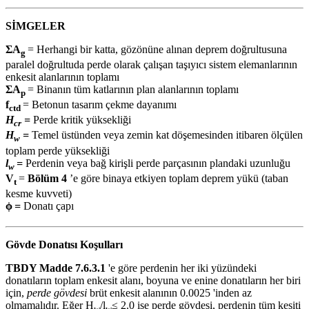
SİMGELER
ΣA
= Herhangi bir katta, gözönüne alınan deprem doğrultusuna
g
paralel doğrultuda perde olarak çalışan taşıyıcı sistem elemanlarının
enkesit alanlarının toplamı
ΣA
= Binanın tüm katlarının plan alanlarının toplamı
p
f
= Betonun tasarım çekme dayanımı
ctd
H
=
Perde kritik yüksekliği
cr
H
=
Temel üstünden veya zemin kat döşemesinden itibaren ölçülen
w
toplam perde yüksekliği
l
=
Perdenin veya bağ kirişli perde parçasının plandaki uzunluğu
w
V
=
Bölüm 4
’e göre binaya etkiyen toplam deprem yükü (taban
t
kesme kuvveti)
ϕ
=
Donatı çapı
Gövde Donatısı Koşulları
TBDY Madde 7.6.3.1
'e göre perdenin her iki yüzündeki
donatıların toplam enkesit alanı, boyuna ve enine donatıların her biri
için,
perde gövdesi
brüt enkesit alanının 0.0025 'inden az
olmamalıdır. Eğer H
/l
≤ 2.0 ise perde gövdesi, perdenin tüm kesiti
w
w