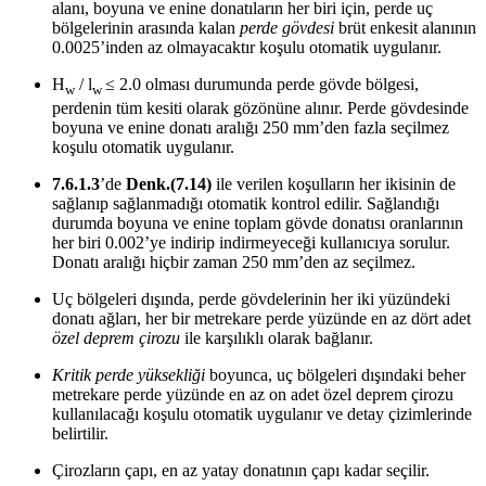
alanı, boyuna ve enine donatıların her biri için, perde uç
bölgelerinin arasında kalan
perde gövdesi
brüt enkesit alanının
0.0025’inden az olmayacaktır koşulu otomatik uygulanır.
H
/ l
≤ 2.0 olması durumunda perde gövde bölgesi,
w
w
perdenin tüm kesiti olarak gözönüne alınır. Perde gövdesinde
boyuna ve enine donatı aralığı 250 mm’den fazla seçilmez
koşulu otomatik uygulanır.
7.6.1.3
’de
Denk.(7.14)
ile verilen koşulların her ikisinin de
sağlanıp sağlanmadığı otomatik kontrol edilir. Sağlandığı
durumda boyuna ve enine toplam gövde donatısı oranlarının
her biri 0.002’ye indirip indirmeyeceği kullanıcıya sorulur.
Donatı aralığı hiçbir zaman 250 mm’den az seçilmez.
Uç bölgeleri dışında, perde gövdelerinin her iki yüzündeki
donatı ağları, her bir metrekare perde yüzünde en az dört adet
özel deprem çirozu
ile karşılıklı olarak bağlanır.
Kritik perde yüksekliği
boyunca, uç bölgeleri dışındaki beher
metrekare perde yüzünde en az on adet özel deprem çirozu
kullanılacağı koşulu otomatik uygulanır ve detay çizimlerinde
belirtilir.
Çirozların çapı, en az yatay donatının çapı kadar seçilir.