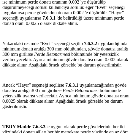
ise minimum perde donatı oranının 0.002 'ye düşürülüp
düşürülmeyeceği sorusu kullanıcıya sorulur. eğer “Evet” seçeneği
uygulanırsa perde gövde donatı oranı 0.002 'e düşürülür. “Hayır”
seçeneği uygulanırsa
7.6.3.1
'de belirtildiği üzere minimum perde
donatı oranı 0.0025 olarak dikkate alınır.
Yukarıdaki resimde “Evet” seçeneği seçilip
7.6.3.2
uygulandığında
minimum donatı aralığı 300 mm olduğundan, gövde donatısı aralığı
300 mm girilirse
Perde Betonarmesi
bölümünde bir yetersizlik
verilmeyecektir. Ayrıca minimum gövde donatısı oranı 0.002 olarak
dikkate alınır. Aşağıdaki örnek görselde bu durum gösterilmiştir.
Ancak “Hayır” seçeneği seçilirse
7.6.3.1
uygulanacağından gövde
donatısı aralığı 300 mm girilirse
Perde Betonarmesi
bölümünde
yetersizlik uyarısı verilecektir. Ayrıca minimum gövde donatısı oranı
0.0025 olarak dikkate alınır. Aşağıdaki örnek görselde bu durum
gösterilmiştir.
TBDY Madde 7.6.3.3
'e uygun olarak perde gövdelerinin her iki
yüzündeki donatı ağları her bir metrekare perde yüzünde en az dört