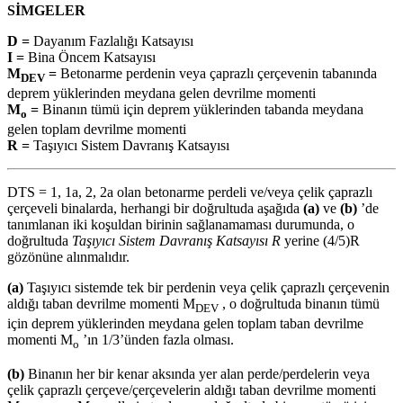
SİMGELER
D =
Dayanım Fazlalığı Katsayısı
I =
Bina Öncem Katsayısı
M
=
Betonarme perdenin veya çaprazlı çerçevenin tabanında
DEV
deprem yüklerinden meydana gelen devrilme momenti
M
=
Binanın tümü için deprem yüklerinden tabanda meydana
o
gelen toplam devrilme momenti
R =
Taşıyıcı Sistem Davranış Katsayısı
DTS = 1, 1a, 2, 2a olan betonarme perdeli ve/veya çelik çaprazlı
çerçeveli binalarda, herhangi bir doğrultuda aşağıda
(a)
ve
(b)
’de
tanımlanan iki koşuldan birinin sağlanamaması durumunda, o
doğrultuda
Taşıyıcı Sistem Davranış Katsayısı R
yerine (4/5)R
gözönüne alınmalıdır.
(a)
Taşıyıcı sistemde tek bir perdenin veya çelik çaprazlı çerçevenin
aldığı taban devrilme momenti M
, o doğrultuda binanın tümü
DEV
için deprem yüklerinden meydana gelen toplam taban devrilme
momenti M
’ın 1/3’ünden fazla olması.
o
(b)
Binanın her bir kenar aksında yer alan perde/perdelerin veya
çelik çaprazlı çerçeve/çerçevelerin aldığı taban devrilme momenti