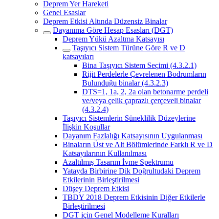
Deprem Yer Hareketi
Genel Esaslar
Deprem Etkisi Altında Düzensiz Binalar
Dayanıma Göre Hesap Esasları (DGT)
Deprem Yükü Azaltma Katsayısı
Taşıyıcı Sistem Türüne Göre R ve D
katsayıları
Bina Taşıyıcı Sistem Seçimi (4.3.2.1)
Rijit Perdelerle Çevrelenen Bodrumların
Bulunduğu binalar (4.3.2.3)
DTS=1, 1a, 2, 2a olan betonarme perdeli
ve/veya çelik çaprazlı çerçeveli binalar
(4.3.2.4)
Taşıyıcı Sistemlerin Süneklilik Düzeylerine
İlişkin Koşullar
Dayanım Fazlalığı Katsayısının Uygulanması
Binaların Üst ve Alt Bölümlerinde Farklı R ve D
Katsayılarının Kullanılması
Azaltılmış Tasarım İvme Spektrumu
Yatayda Birbirine Dik Doğrultudaki Deprem
Etkilerinin Birleştirilmesi
Düşey Deprem Etkisi
TBDY 2018 Deprem Etkisinin Diğer Etkilerle
Birleştirilmesi
DGT için Genel Modelleme Kuralları