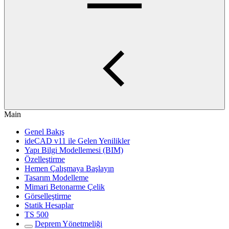
Main
Genel Bakış
ideCAD v11 ile Gelen Yenilikler
Yapı Bilgi Modellemesi (BIM)
Özelleştirme
Hemen Çalışmaya Başlayın
Tasarım Modelleme
Mimari Betonarme Çelik
Görselleştirme
Statik Hesaplar
TS 500
Deprem Yönetmeliği