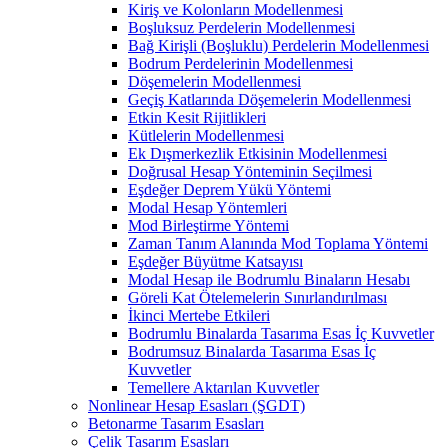
Kiriş ve Kolonların Modellenmesi
Boşluksuz Perdelerin Modellenmesi
Bağ Kirişli (Boşluklu) Perdelerin Modellenmesi
Bodrum Perdelerinin Modellenmesi
Döşemelerin Modellenmesi
Geçiş Katlarında Döşemelerin Modellenmesi
Etkin Kesit Rijitlikleri
Kütlelerin Modellenmesi
Ek Dışmerkezlik Etkisinin Modellenmesi
Doğrusal Hesap Yönteminin Seçilmesi
Eşdeğer Deprem Yükü Yöntemi
Modal Hesap Yöntemleri
Mod Birleştirme Yöntemi
Zaman Tanım Alanında Mod Toplama Yöntemi
Eşdeğer Büyütme Katsayısı
Modal Hesap ile Bodrumlu Binaların Hesabı
Göreli Kat Ötelemelerin Sınırlandırılması
İkinci Mertebe Etkileri
Bodrumlu Binalarda Tasarıma Esas İç Kuvvetler
Bodrumsuz Binalarda Tasarıma Esas İç
Kuvvetler
Temellere Aktarılan Kuvvetler
Nonlinear Hesap Esasları (ŞGDT)
Betonarme Tasarım Esasları
Çelik Tasarım Esasları