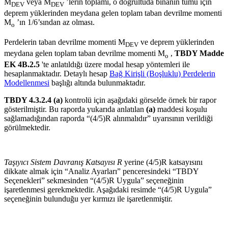
M
veya M
’lerin toplamı, o doğrultuda binanın tümü için
DEV
DEV
deprem yüklerinden meydana gelen toplam taban devrilme momenti
M
’ın 1/6’sından az olması.
o
Perdelerin taban devrilme momenti M
ve deprem yüklerinden
DEV
meydana gelen toplam taban devrilme momenti M
,
TBDY Madde
o
EK 4B.2.5
'te anlatıldığı üzere modal hesap yöntemleri ile
hesaplanmaktadır. Detaylı hesap
Bağ Kirişli (Boşluklu) Perdelerin
Modellenmesi
başlığı altında bulunmaktadır.
TBDY 4.3.2.4 (a)
kontrolü için aşağıdaki görselde örnek bir rapor
gösterilmiştir. Bu raporda yukarıda anlatılan
(a)
maddesi koşulu
sağlamadığından raporda “(4/5)R alınmalıdır” uyarısının verildiği
görülmektedir.
Taşıyıcı Sistem Davranış Katsayısı R
yerine (4/5)R katsayısını
dikkate almak için “Analiz Ayarları” penceresindeki “TBDY
Seçenekleri” sekmesinden “(4/5)R Uygula” seçeneğinin
işaretlenmesi gerekmektedir. Aşağıdaki resimde “(4/5)R Uygula”
seçeneğinin bulunduğu yer kırmızı ile işaretlenmiştir.