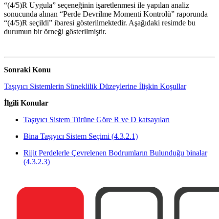
“(4/5)R Uygula” seçeneğinin işaretlenmesi ile yapılan analiz
sonucunda alınan “Perde Devrilme Momenti Kontrolü” raporunda
“(4/5)R seçildi” ibaresi gösterilmektedir. Aşağıdaki resimde bu
durumun bir örneği gösterilmiştir.
Sonraki Konu
Taşıyıcı Sistemlerin Süneklilik Düzeylerine İlişkin Koşullar
İlgili Konular
Taşıyıcı Sistem Türüne Göre R ve D katsayıları
Bina Taşıyıcı Sistem Seçimi (4.3.2.1)
Rijit Perdelerle Çevrelenen Bodrumların Bulunduğu binalar
(4.3.2.3)