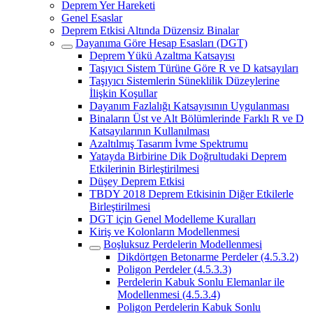
Deprem Yer Hareketi
Genel Esaslar
Deprem Etkisi Altında Düzensiz Binalar
Dayanıma Göre Hesap Esasları (DGT)
Deprem Yükü Azaltma Katsayısı
Taşıyıcı Sistem Türüne Göre R ve D katsayıları
Taşıyıcı Sistemlerin Süneklilik Düzeylerine
İlişkin Koşullar
Dayanım Fazlalığı Katsayısının Uygulanması
Binaların Üst ve Alt Bölümlerinde Farklı R ve D
Katsayılarının Kullanılması
Azaltılmış Tasarım İvme Spektrumu
Yatayda Birbirine Dik Doğrultudaki Deprem
Etkilerinin Birleştirilmesi
Düşey Deprem Etkisi
TBDY 2018 Deprem Etkisinin Diğer Etkilerle
Birleştirilmesi
DGT için Genel Modelleme Kuralları
Kiriş ve Kolonların Modellenmesi
Boşluksuz Perdelerin Modellenmesi
Dikdörtgen Betonarme Perdeler (4.5.3.2)
Poligon Perdeler (4.5.3.3)
Perdelerin Kabuk Sonlu Elemanlar ile
Modellenmesi (4.5.3.4)
Poligon Perdelerin Kabuk Sonlu