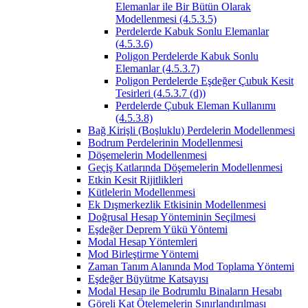
Elemanlar ile Bir Bütün Olarak
Modellenmesi (4.5.3.5)
Perdelerde Kabuk Sonlu Elemanlar
(4.5.3.6)
Poligon Perdelerde Kabuk Sonlu
Elemanlar (4.5.3.7)
Poligon Perdelerde Eşdeğer Çubuk Kesit
Tesirleri (4.5.3.7 (d))
Perdelerde Çubuk Eleman Kullanımı
(4.5.3.8)
Bağ Kirişli (Boşluklu) Perdelerin Modellenmesi
Bodrum Perdelerinin Modellenmesi
Döşemelerin Modellenmesi
Geçiş Katlarında Döşemelerin Modellenmesi
Etkin Kesit Rijitlikleri
Kütlelerin Modellenmesi
Ek Dışmerkezlik Etkisinin Modellenmesi
Doğrusal Hesap Yönteminin Seçilmesi
Eşdeğer Deprem Yükü Yöntemi
Modal Hesap Yöntemleri
Mod Birleştirme Yöntemi
Zaman Tanım Alanında Mod Toplama Yöntemi
Eşdeğer Büyütme Katsayısı
Modal Hesap ile Bodrumlu Binaların Hesabı
Göreli Kat Ötelemelerin Sınırlandırılması