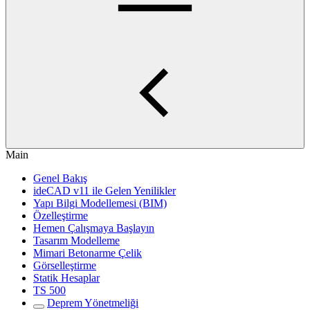
Main
Genel Bakış
ideCAD v11 ile Gelen Yenilikler
Yapı Bilgi Modellemesi (BIM)
Özelleştirme
Hemen Çalışmaya Başlayın
Tasarım Modelleme
Mimari Betonarme Çelik
Görselleştirme
Statik Hesaplar
TS 500
Deprem Yönetmeliği