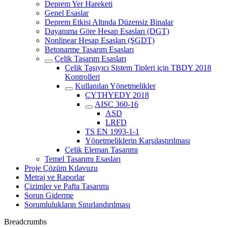
Deprem Yer Hareketi
Genel Esaslar
Deprem Etkisi Altında Düzensiz Binalar
Dayanıma Göre Hesap Esasları (DGT)
Nonlinear Hesap Esasları (ŞGDT)
Betonarme Tasarım Esasları
Çelik Tasarım Esasları
Çelik Taşıyıcı Sistem Tipleri için TBDY 2018
Kontrolleri
Kullanılan Yönetmelikler
ÇYTHYEDY 2018
AISC 360-16
ASD
LRFD
TS EN 1993-1-1
Yönetmeliklerin Karşılaştırılması
Çelik Eleman Tasarımı
Temel Tasarımı Esasları
Proje Çözüm Kılavuzu
Metraj ve Raporlar
Çizimler ve Pafta Tasarımı
Sorun Giderme
Sorumlulukların Sınırlandırılması
Breadcrumbs