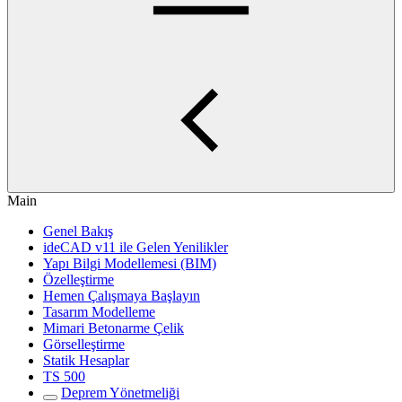
Main
Genel Bakış
ideCAD v11 ile Gelen Yenilikler
Yapı Bilgi Modellemesi (BIM)
Özelleştirme
Hemen Çalışmaya Başlayın
Tasarım Modelleme
Mimari Betonarme Çelik
Görselleştirme
Statik Hesaplar
TS 500
Deprem Yönetmeliği