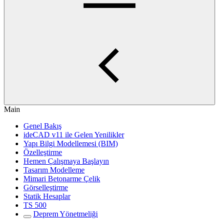
Main
Genel Bakış
ideCAD v11 ile Gelen Yenilikler
Yapı Bilgi Modellemesi (BIM)
Özelleştirme
Hemen Çalışmaya Başlayın
Tasarım Modelleme
Mimari Betonarme Çelik
Görselleştirme
Statik Hesaplar
TS 500
Deprem Yönetmeliği