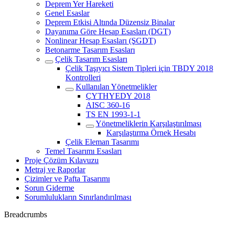
Deprem Yer Hareketi
Genel Esaslar
Deprem Etkisi Altında Düzensiz Binalar
Dayanıma Göre Hesap Esasları (DGT)
Nonlinear Hesap Esasları (ŞGDT)
Betonarme Tasarım Esasları
Çelik Tasarım Esasları
Çelik Taşıyıcı Sistem Tipleri için TBDY 2018
Kontrolleri
Kullanılan Yönetmelikler
ÇYTHYEDY 2018
AISC 360-16
TS EN 1993-1-1
Yönetmeliklerin Karşılaştırılması
Karşılaştırma Örnek Hesabı
Çelik Eleman Tasarımı
Temel Tasarımı Esasları
Proje Çözüm Kılavuzu
Metraj ve Raporlar
Çizimler ve Pafta Tasarımı
Sorun Giderme
Sorumlulukların Sınırlandırılması
Breadcrumbs