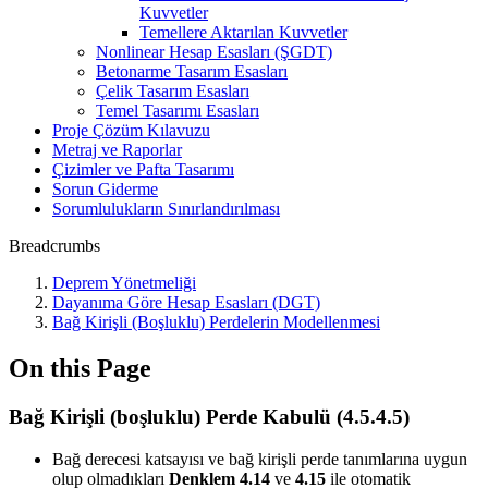
Kuvvetler
Temellere Aktarılan Kuvvetler
Nonlinear Hesap Esasları (ŞGDT)
Betonarme Tasarım Esasları
Çelik Tasarım Esasları
Temel Tasarımı Esasları
Proje Çözüm Kılavuzu
Metraj ve Raporlar
Çizimler ve Pafta Tasarımı
Sorun Giderme
Sorumlulukların Sınırlandırılması
Breadcrumbs
Deprem Yönetmeliği
Dayanıma Göre Hesap Esasları (DGT)
Bağ Kirişli (Boşluklu) Perdelerin Modellenmesi
On this Page
Bağ Kirişli (boşluklu) Perde Kabulü (4.5.4.5)
Bağ derecesi katsayısı ve bağ kirişli perde tanımlarına uygun
olup olmadıkları
Denklem 4.14
ve
4.15
ile otomatik