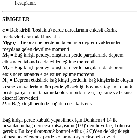
hesaplanır.
SİMGELER
c
=
Bağ kirişli (boşluklu) perde parçalarının enkesit ağırlık
merkezleri arasındaki uzaklık
M
=
Betonarme perdenin tabanında deprem yüklerinden
DEV
meydana gelen devrilme momenti
M
=
Bağ kirişli perdeyi oluşturan perde parçalarında deprem
1
etkisinden tabanda elde edilen eğilme momenti
M
=
Bağ kirişli perdeyi oluşturan perde parçalarında deprem
2
etkisinden tabanda elde edilen eğilme momenti
N
=
Deprem etkisinde bağ kirişli perdenin bağ kirişlerinde oluşan
v
kesme kuvvetlerinin tüm perde yüksekliği boyunca toplamı olarak
perde parçalarının tabanında oluşan birbirine eşit çekme ve basınç
eksenel kuvvetleri
Ω =
Bağ kirişli perdede bağ derecesi katsayısı
Bağ kirişli perde kabulü yapabilmek için Denklem 4.14 ile
hesaplanan bağ derecesi katsayısının (1/3)' den büyük eşit olması
gerekir. Bu koşul
otomatik
kontrol edilir. ( 2/3)'den de küçük eşit
olması hedeflenerek perde kollarında aşırı eksenel kuvvet