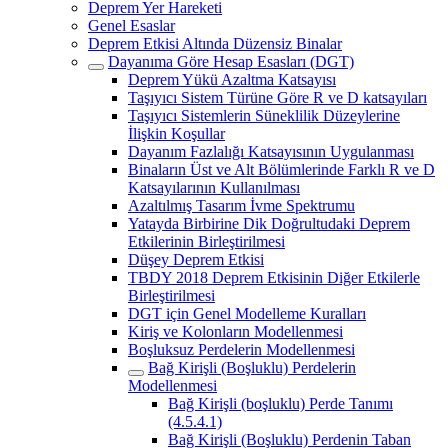
Deprem Yer Hareketi
Genel Esaslar
Deprem Etkisi Altında Düzensiz Binalar
Dayanıma Göre Hesap Esasları (DGT)
Deprem Yükü Azaltma Katsayısı
Taşıyıcı Sistem Türüne Göre R ve D katsayıları
Taşıyıcı Sistemlerin Süneklilik Düzeylerine
İlişkin Koşullar
Dayanım Fazlalığı Katsayısının Uygulanması
Binaların Üst ve Alt Bölümlerinde Farklı R ve D
Katsayılarının Kullanılması
Azaltılmış Tasarım İvme Spektrumu
Yatayda Birbirine Dik Doğrultudaki Deprem
Etkilerinin Birleştirilmesi
Düşey Deprem Etkisi
TBDY 2018 Deprem Etkisinin Diğer Etkilerle
Birleştirilmesi
DGT için Genel Modelleme Kuralları
Kiriş ve Kolonların Modellenmesi
Boşluksuz Perdelerin Modellenmesi
Bağ Kirişli (Boşluklu) Perdelerin
Modellenmesi
Bağ Kirişli (boşluklu) Perde Tanımı
(4.5.4.1)
Bağ Kirişli (Boşluklu) Perdenin Taban