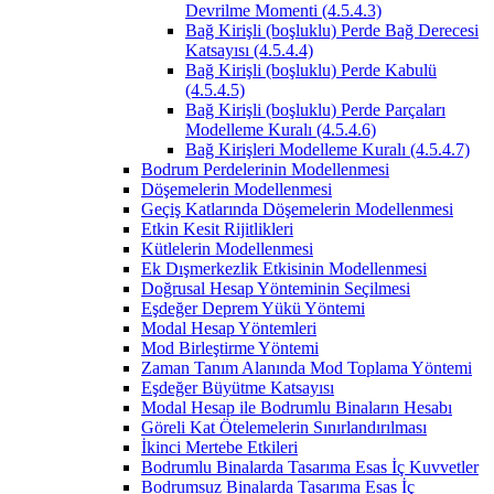
Devrilme Momenti (4.5.4.3)
Bağ Kirişli (boşluklu) Perde Bağ Derecesi
Katsayısı (4.5.4.4)
Bağ Kirişli (boşluklu) Perde Kabulü
(4.5.4.5)
Bağ Kirişli (boşluklu) Perde Parçaları
Modelleme Kuralı (4.5.4.6)
Bağ Kirişleri Modelleme Kuralı (4.5.4.7)
Bodrum Perdelerinin Modellenmesi
Döşemelerin Modellenmesi
Geçiş Katlarında Döşemelerin Modellenmesi
Etkin Kesit Rijitlikleri
Kütlelerin Modellenmesi
Ek Dışmerkezlik Etkisinin Modellenmesi
Doğrusal Hesap Yönteminin Seçilmesi
Eşdeğer Deprem Yükü Yöntemi
Modal Hesap Yöntemleri
Mod Birleştirme Yöntemi
Zaman Tanım Alanında Mod Toplama Yöntemi
Eşdeğer Büyütme Katsayısı
Modal Hesap ile Bodrumlu Binaların Hesabı
Göreli Kat Ötelemelerin Sınırlandırılması
İkinci Mertebe Etkileri
Bodrumlu Binalarda Tasarıma Esas İç Kuvvetler
Bodrumsuz Binalarda Tasarıma Esas İç