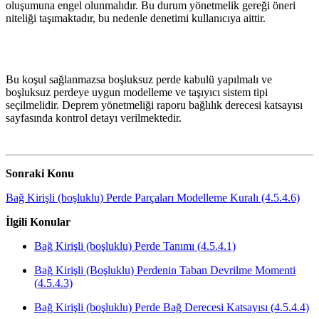
oluşumuna engel olunmalıdır. Bu durum yönetmelik gereği öneri
niteliği taşımaktadır, bu nedenle denetimi kullanıcıya aittir.
Bu koşul sağlanmazsa boşluksuz perde kabulü yapılmalı ve
boşluksuz perdeye uygun modelleme ve taşıyıcı sistem tipi
seçilmelidir. Deprem yönetmeliği raporu bağlılık derecesi katsayısı
sayfasında kontrol detayı verilmektedir.
Sonraki Konu
Bağ Kirişli (boşluklu) Perde Parçaları Modelleme Kuralı (4.5.4.6)
İlgili Konular
Bağ Kirişli (boşluklu) Perde Tanımı (4.5.4.1)
Bağ Kirişli (Boşluklu) Perdenin Taban Devrilme Momenti
(4.5.4.3)
Bağ Kirişli (boşluklu) Perde Bağ Derecesi Katsayısı (4.5.4.4)