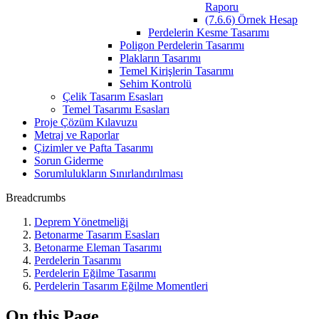
Raporu
(7.6.6) Örnek Hesap
Perdelerin Kesme Tasarımı
Poligon Perdelerin Tasarımı
Plakların Tasarımı
Temel Kirişlerin Tasarımı
Sehim Kontrolü
Çelik Tasarım Esasları
Temel Tasarımı Esasları
Proje Çözüm Kılavuzu
Metraj ve Raporlar
Çizimler ve Pafta Tasarımı
Sorun Giderme
Sorumlulukların Sınırlandırılması
Breadcrumbs
Deprem Yönetmeliği
Betonarme Tasarım Esasları
Betonarme Eleman Tasarımı
Perdelerin Tasarımı
Perdelerin Eğilme Tasarımı
Perdelerin Tasarım Eğilme Momentleri
On this Page