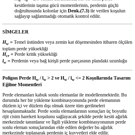
w
w
kesitlerinin taşıma gücü momentlerinin, perdenin güçlü
doğrultusunda kolonlar için
Denk.(7.3)
ile verilen koşulun
sağlayıp sağlanmadığı otomatik kontrol edilir.
SİMGELER
H
=
Temel üstünden veya zemin kat döşemesinden itibaren ölçülen
w
toplam perde yüksekliği
H
=
Perde kritik yüksekliği
cr
l
=
Perdenin veya bağ kirişli perde parçasının plandaki uzunluğu
w
Poligon Perde H
/ l
> 2 ve H
/ l
<= 2 Koşullarında Tasarım
w
w
w
w
Eğilme Momentleri
Perde elemanları kabuk sonlu elemanlar ile modellenmektedir. Bu
durumda her bir yükleme kombinasyonunda perde elemanının
düzlem içi ve düzlem dışı olmak üzere tüm gerilmeleri
hesaplanmaktadır. Perde sonlu elemanlarının sonuçları üç boyutlu
rijit cisim hareketi koşulunu sağlayacak şekilde perde kesiti ağırlık
merkezinde tanımlanır ve İlgili yükleme kombinasyonunun perde
sonlu eleman sonuçlarından elde edilen değerler bu ağırlık
merkezinde toplanarak perdenin iç kuvvetleri elde edilir.