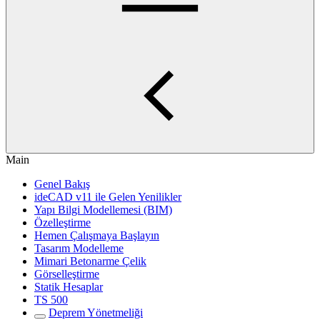
Main
Genel Bakış
ideCAD v11 ile Gelen Yenilikler
Yapı Bilgi Modellemesi (BIM)
Özelleştirme
Hemen Çalışmaya Başlayın
Tasarım Modelleme
Mimari Betonarme Çelik
Görselleştirme
Statik Hesaplar
TS 500
Deprem Yönetmeliği