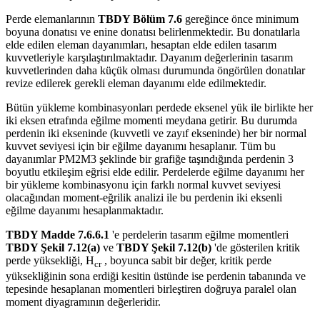
Perde elemanlarının
TBDY Bölüm 7.6
gereğince önce minimum
boyuna donatısı ve enine donatısı belirlenmektedir. Bu donatılarla
elde edilen eleman dayanımları, hesaptan elde edilen tasarım
kuvvetleriyle karşılaştırılmaktadır. Dayanım değerlerinin tasarım
kuvvetlerinden daha küçük olması durumunda öngörülen donatılar
revize edilerek gerekli eleman dayanımı elde edilmektedir.
Bütün yükleme kombinasyonları perdede eksenel yük ile birlikte her
iki eksen etrafında eğilme momenti meydana getirir. Bu durumda
perdenin iki ekseninde (kuvvetli ve zayıf ekseninde) her bir normal
kuvvet seviyesi için bir eğilme dayanımı hesaplanır. Tüm bu
dayanımlar PM2M3 şeklinde bir grafiğe taşındığında perdenin 3
boyutlu etkileşim eğrisi elde edilir. Perdelerde eğilme dayanımı her
bir yükleme kombinasyonu için farklı normal kuvvet seviyesi
olacağından moment-eğrilik analizi ile bu perdenin iki eksenli
eğilme dayanımı hesaplanmaktadır.
TBDY Madde 7.6.6.1
'e perdelerin tasarım eğilme momentleri
TBDY Şekil 7.12(a)
ve
TBDY Şekil 7.12(b)
'de gösterilen kritik
perde yüksekliği, H
, boyunca sabit bir değer, kritik perde
cr
yüksekliğinin sona erdiği kesitin üstünde ise perdenin tabanında ve
tepesinde hesaplanan momentleri birleştiren doğruya paralel olan
moment diyagramının değerleridir.