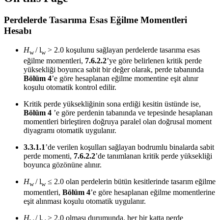
Perdelerde Tasarıma Esas Eğilme Momentleri
Hesabı
H
/ l
> 2.0 koşulunu sağlayan perdelerde tasarıma esas
w
w
eğilme momentleri,
7.6.2.2
’ye göre belirlenen kritik perde
yüksekliği boyunca sabit bir değer olarak, perde tabanında
Bölüm 4
’e göre hesaplanan eğilme momentine eşit alınır
koşulu otomatik kontrol edilir.
Kritik perde yüksekliğinin sona erdiği kesitin üstünde ise,
Bölüm 4
’e göre perdenin tabanında ve tepesinde hesaplanan
momentleri birleştiren doğruya paralel olan doğrusal moment
diyagramı otomatik uygulanır.
3.3.1.1
’de verilen koşulları sağlayan bodrumlu binalarda sabit
perde momenti,
7.6.2.2
’de tanımlanan kritik perde yüksekliği
boyunca gözönüne alınır.
H
/ l
≤ 2.0 olan perdelerin bütün kesitlerinde tasarım eğilme
w
w
momentleri,
Bölüm 4
’e göre hesaplanan eğilme momentlerine
eşit alınması koşulu otomatik uygulanır.
H
/ l
> 2.0 olması durumunda, her bir katta perde