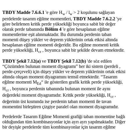
TBDY Madde 7.6.6.1
'e göre H
/ l
> 2 koşulunu sağlayan
w
w
perdelerde tasarım eğilme momentleri,
TBDY Madde 7.6.2.2
'ye
göre belirlenen kritik perde yüksekliği boyunca sabit bir değer
olarak perde tabanında
Bölüm 4
'e göre hesaplanan eğilme
momentlerine eşit alınmaktadır. Bu durumda perdenin taban
momenti düşey yükler ve deprem yüklerinin ortak etkisi altında
hesaplanan eğilme momenti değeridir. Bu eğilme momenti kritik
perde yüksekliği, H
, boyunca sabit bir şekilde devam etmektedir.
cr
TBDY Şekil 7.12(a)
ve
TBDY Şekil 7.12(b)
'de söz edilen
“Çözümden bulunan moment diyagramı” her iki sistem (perdeli ,
perde-çerçeveli) için düşey yükler ve deprem yüklerinin ortak etkisi
altında oluşan moment diyagramını temsil etmektedir. “Tasarım
eğilme momenti M
“ ile gösterilen grafik kritik perde yüksekliği,
Ed
H
, boyunca perdenin tabanında bulunan moment ile aynı
cr
değerdeki moment diyagramıdır. Kritik perde yüksekliği, H
,
cr
değerinin üst kısmında ise perdenin taban momenti ile tavan
momentini birleştiren çizgiye paralel olan moment diyagramıdır.
Perdelerde Tasarım Eğilme Momenti grafiği taban momentine bağlı
olduğundan tüm kombinasyonlar için ayrı ayrı yapılmaktadır. Diğer
bir deyişle perdelerde tüm kombinasyonlar için tasarım eğilme