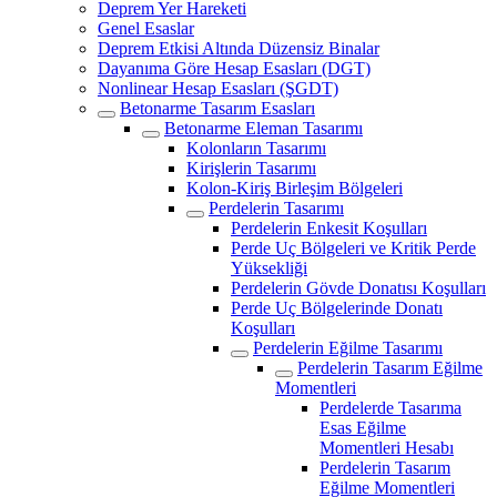
Deprem Yer Hareketi
Genel Esaslar
Deprem Etkisi Altında Düzensiz Binalar
Dayanıma Göre Hesap Esasları (DGT)
Nonlinear Hesap Esasları (ŞGDT)
Betonarme Tasarım Esasları
Betonarme Eleman Tasarımı
Kolonların Tasarımı
Kirişlerin Tasarımı
Kolon-Kiriş Birleşim Bölgeleri
Perdelerin Tasarımı
Perdelerin Enkesit Koşulları
Perde Uç Bölgeleri ve Kritik Perde
Yüksekliği
Perdelerin Gövde Donatısı Koşulları
Perde Uç Bölgelerinde Donatı
Koşulları
Perdelerin Eğilme Tasarımı
Perdelerin Tasarım Eğilme
Momentleri
Perdelerde Tasarıma
Esas Eğilme
Momentleri Hesabı
Perdelerin Tasarım
Eğilme Momentleri