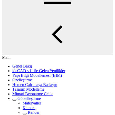
Main
Genel Bakış
ideCAD v11 ile Gelen Yenilikler
Yapı Bilgi Modellemesi (BIM)
Özelleştirme
Hemen Çalışmaya Başlayın
Tasarım Modelleme
Mimari Betonarme Çelik
Görselleştirme
Materyaller
Kamera
Render