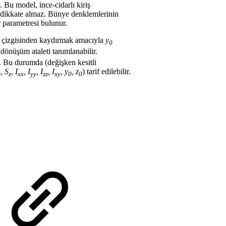
. Bu model, ince-cidarlı kiriş
nı dikkate almaz. Bünye denklemlerinin
 parametresi bulunur.
an çizgisinden kaydırmak amacıyla
y
0
 dönüşüm ataleti tanımlanabilir.
r. Bu durumda (değişken kesitli
, S
, I
, I
, I
, I
, y
, z
) tarif edilebilir.
y
z
xx
yy
zz
xy
0
0