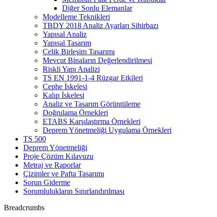
Diğer Sonlu Elemanlar
Modelleme Teknikleri
TBDY 2018 Analiz Ayarları Sihirbazı
Yapısal Analiz
Yapısal Tasarım
Çelik Birleşim Tasarımı
Mevcut Binaların Değerlendirilmesi
Riskli Yapı Analizi
TS EN 1991-1-4 Rüzgar Etkileri
Cephe İskelesi
Kalıp İskelesi
Analiz ve Tasarım Görüntüleme
Doğrulama Örnekleri
ETABS Karşılaştırma Örnekleri
Deprem Yönetmeliği Uygulama Örnekleri
TS 500
Deprem Yönetmeliği
Proje Çözüm Kılavuzu
Metraj ve Raporlar
Çizimler ve Pafta Tasarımı
Sorun Giderme
Sorumlulukların Sınırlandırılması
Breadcrumbs