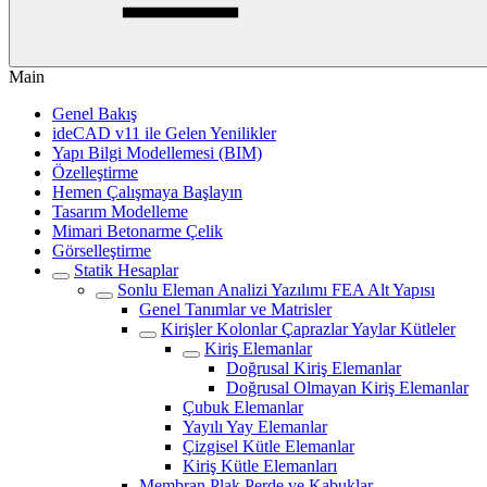
Main
Genel Bakış
ideCAD v11 ile Gelen Yenilikler
Yapı Bilgi Modellemesi (BIM)
Özelleştirme
Hemen Çalışmaya Başlayın
Tasarım Modelleme
Mimari Betonarme Çelik
Görselleştirme
Statik Hesaplar
Sonlu Eleman Analizi Yazılımı FEA Alt Yapısı
Genel Tanımlar ve Matrisler
Kirişler Kolonlar Çaprazlar Yaylar Kütleler
Kiriş Elemanlar
Doğrusal Kiriş Elemanlar
Doğrusal Olmayan Kiriş Elemanlar
Çubuk Elemanlar
Yayılı Yay Elemanlar
Çizgisel Kütle Elemanlar
Kiriş Kütle Elemanları
Membran Plak Perde ve Kabuklar