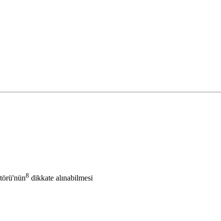
8
ktörü'nün
dikkate alınabilmesi