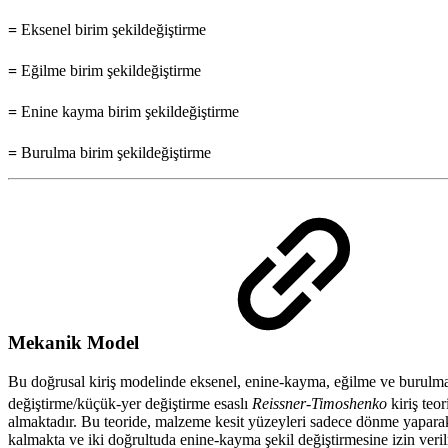
=
Eksenel birim şekildeğiştirme
=
Eğilme birim şekildeğiştirme
=
Enine kayma birim şekildeğiştirme
=
Burulma birim şekildeğiştirme
Mekanik Model
Bu doğrusal kiriş modelinde eksenel, enine-kayma, eğilme ve burulma 
değiştirme/küçük-yer değiştirme esaslı
Reissner-Timoshenko
kiriş teor
almaktadır. Bu teoride, malzeme kesit yüzeyleri sadece dönme yapar
kalmakta ve iki doğrultuda enine-kayma şekil değiştirmesine izin veril