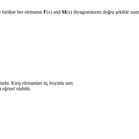
le birlikte her elemanın
F
(x) and
M
(x) diyagramlarını doğru şekilde sunm
adır. Kiriş elemanları üç boyutlu tam
ğrisel olabilir.