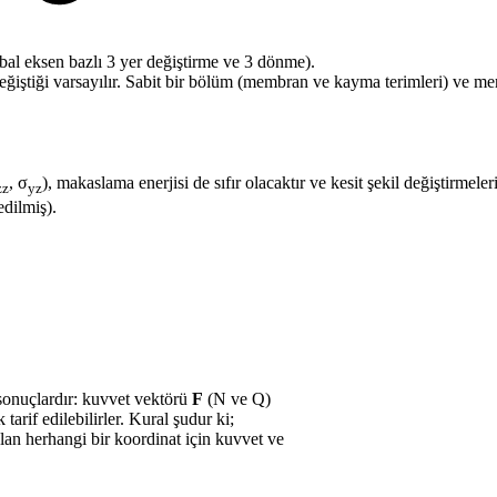
obal eksen bazlı 3 yer değiştirme ve 3 dönme).
değiştiği varsayılır. Sabit bir bölüm (membran ve kayma terimleri) ve m
, σ
), makaslama enerjisi de sıfır olacaktır ve kesit şekil değiştirmeleri
zz
yz
edilmiş).
 sonuçlardır: kuvvet vektörü
F
(N ve Q)
arif edilebilirler. Kural şudur ki;
lan herhangi bir koordinat için kuvvet ve