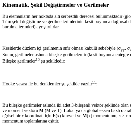
Kinematik, Şekil Değiştirmeler ve Gerilmeler
Bu elemanların her noktada altı serbestlik derecesi bulunmaktadır (gl
Tüm şekil değiştirme ve gerilme terimlerinin kesit boyunca doğrusal 
burulma terimleri) ayrıştırılırlar.
Kesitlerde düzlem içi gerilmenin sıfır olması kabulü sebebiyle (σ
, σ
yy
Sonuç gerilmeler aslında bileşke gerilmelerdir (kesit boyunca entegre 
10
Bileşke gerilmeler
şu şekildedir:
11
Hooke yasası ile bu denklemler şu şekilde yazılır
:
Bu bileşke gerilmeler aslında iki adet 3-bileşenli vektör şeklinde olan
ve moment vektörü
M
(M ve T). Lokal ya da global eksen bazlı olarak t
eğrisel bir
x
koordinatı için
F
(x) kuvveti ve
M
(x) momentumu,
s ≥ x
o
momentum toplamlarına eşittir.