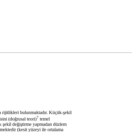
rijitlikleri bulunmaktadır. Küçük-şekil
7
isini (doğrusal teori)
temel
ak şekil değiştirme yapmadan düzlem
mektedir (kesit yüzeyi ile ortalama