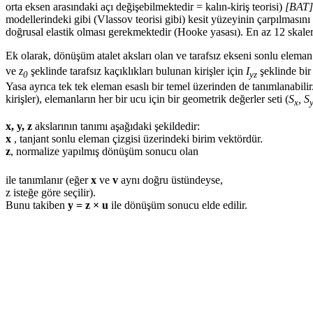
orta eksen arasındaki açı değişebilmektedir = kalın-kiriş teorisi)
[BAT]
modellerindeki gibi (Vlassov teorisi gibi) kesit yüzeyinin çarpılması
doğrusal elastik olması gerekmektedir (Hooke yasası). En az 12 skaler
Ek olarak, dönüşüm atalet aksları olan ve tarafsız ekseni sonlu elem
ve
z
şeklinde tarafsız kaçıklıkları bulunan kirişler için
I
şeklinde bir
0
yz
Yasa ayrıca tek tek eleman esaslı bir temel üzerinden de tanımlanabili
kirişler), elemanların her bir ucu için bir geometrik değerler seti (
S
, S
x
x, y, z
akslarının tanımı aşağıdaki şekildedir:
x
, tanjant sonlu eleman çizgisi üzerindeki birim vektördür.
z
, normalize yapılmış dönüşüm sonucu olan
ile tanımlanır (eğer
x
ve
v
aynı doğru üstündeyse,
z isteğe göre seçilir).
Bunu takiben
y = z × u
ile dönüşüm sonucu elde edilir.