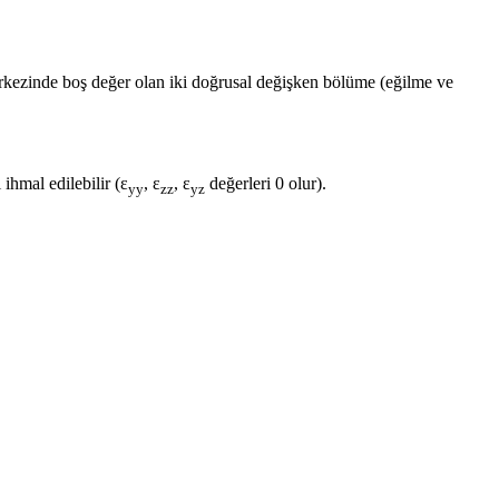
erkezinde boş değer olan iki doğrusal değişken bölüme (eğilme ve
 ihmal edilebilir (ε
, ε
, ε
değerleri 0 olur).
yy
zz
yz