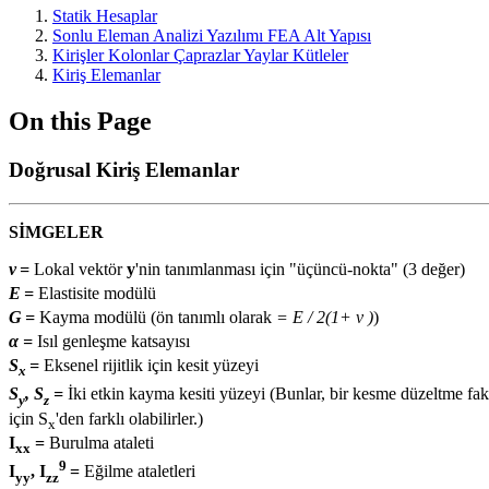
Statik Hesaplar
Sonlu Eleman Analizi Yazılımı FEA Alt Yapısı
Kirişler Kolonlar Çaprazlar Yaylar Kütleler
Kiriş Elemanlar
On this Page
Doğrusal Kiriş Elemanlar
SİMGELER
v
=
Lokal vektör
y
'nin tanımlanması için "üçüncü-nokta" (3 değer)
E
=
Elastisite modülü
G
=
Kayma modülü (ön tanımlı olarak
= E / 2(1+ ν )
)
α
=
Isıl genleşme katsayısı
S
=
Eksenel rijitlik için kesit yüzeyi
x
S
, S
=
İki etkin kayma kesiti yüzeyi (Bunlar, bir kesme düzeltme fa
y
z
için S
'den farklı olabilirler.)
x
I
=
Burulma ataleti
xx
9
I
, I
=
Eğilme ataletleri
yy
zz