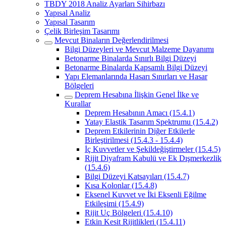
TBDY 2018 Analiz Ayarları Sihirbazı
Yapısal Analiz
Yapısal Tasarım
Çelik Birleşim Tasarımı
Mevcut Binaların Değerlendirilmesi
Bilgi Düzeyleri ve Mevcut Malzeme Dayanımı
Betonarme Binalarda Sınırlı Bilgi Düzeyi
Betonarme Binalarda Kapsamlı Bilgi Düzeyi
Yapı Elemanlarında Hasarı Sınırları ve Hasar
Bölgeleri
Deprem Hesabına İlişkin Genel İlke ve
Kurallar
Deprem Hesabının Amacı (15.4.1)
Yatay Elastik Tasarım Spektrumu (15.4.2)
Deprem Etkilerinin Diğer Etkilerle
Birleştirilmesi (15.4.3 - 15.4.4)
İç Kuvvetler ve Şekildeğiştirmeler (15.4.5)
Rijit Diyafram Kabulü ve Ek Dışmerkezlik
(15.4.6)
Bilgi Düzeyi Katsayıları (15.4.7)
Kısa Kolonlar (15.4.8)
Eksenel Kuvvet ve İki Eksenli Eğilme
Etkileşimi (15.4.9)
Rijit Uç Bölgeleri (15.4.10)
Etkin Kesit Rijitlikleri (15.4.11)