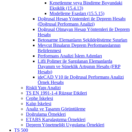
Kenetlenme veya Bindirme Boyundaki
Eksiklik (15.4.13)
Modelleme Esasları (15.5.15)
Doğrusal Hesap Yöntemleri ile Deprem Hesabı
(Doğrusal Performans Analizi)
Doğrusal Olmayan Hesap Yöntemleri ile Deprem
Hesabı
Betonarme Elemanların Şekildeğiştirme Sınırları
Mevcut Binaların Deprem Performanslarının
Belirlenmesi
Performans Analizi İşlem Adımları
Lifli Polimer ile Sargılanan Elemanlarda
Dayanım ve Süneklik Artışının Hesabı (FRP
Hesabı)
ideCAD V10 ile Doğrusal Performans Analizi
Örnek Hesabı
Riskli Yapı Analizi
TS EN 1991-1-4 Rüzgar Etkileri
Cephe İskelesi
Kalıp İskelesi
Analiz ve Tasarım Görüntüleme
Doğrulama Örnekleri
ETABS Karşılaştırma Örnekleri
Deprem Yönetmeliği Uygulama Örnekleri
TS 500