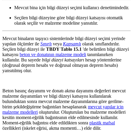
Mevcut bina için bilgi düzeyi seçimi kullanıcı denetimindedir.
Seçilen bilgi düzeyine göre bilgi düzeyi katsayısı otomatik
olarak seçilir ve malzeme modeline yansıtılır.
Mevcut binaların taşıyıcı sistemlerinde bilgi düzeyi seçimi yerinde
yapılan ölçümler ile
Sınırlı
veya
Kapsamlı
olarak sınıflandırılır.
Seçilen bilgi düzeyi ile
TBDY Tablo 15.1
'de belirtilen bilgi düzeyi
katsayısı
beton ve donatının malzeme modeli
tanımlanırken
kullanılır. Bu sayede
bilgi düzeyi katsayıları
hesap yöntemlerine
(doğrusal deprem hesabı ve doğrusal olmayan deprem hesabı)
yansıtılmış olur.
Beton basınç dayanımı ve donatı akma dayanımı değerleri mevcut
malzeme dayanımları ve bilgi düzeyi katsayısı kullanılarak
bulunduktan sonra mevcut malzeme dayanımlarına göre gerilme-
birim şekildeğiştirme bağıntıları hesaplanarak
mevcut yapılar için
malzeme modelleri
oluşturulur. Oluşturulan bu malzeme modelleri
kesitin moment-eğrilik bağıntısının elde edilmesinde kullanılır.
Moment-eğrilik bağıntısı elde edildikten sonra
plastik mafsal
özellikleri (iskelet eğrisi, akma momenti…) elde dilir.