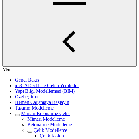
Main
Genel Bakış
ideCAD v11 ile Gelen Yenilikler
Yapı Bilgi Modellemesi (BIM)
Özelleştirme
Hemen Çalışmaya Başlayın
Tasarım Modelleme
Mimari Betonarme Çelik
Mimari Modelleme
Betonarme Modelleme
Çelik Modelleme
Çelik Kolon