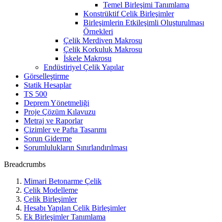
Temel Birleşimi Tanımlama
Konstrüktif Çelik Birleşimler
Birleşimlerin Etkileşimli Oluşturulması
Örnekleri
Çelik Merdiven Makrosu
Çelik Korkuluk Makrosu
İskele Makrosu
Endüstiriyel Çelik Yapılar
Görselleştirme
Statik Hesaplar
TS 500
Deprem Yönetmeliği
Proje Çözüm Kılavuzu
Metraj ve Raporlar
Çizimler ve Pafta Tasarımı
Sorun Giderme
Sorumlulukların Sınırlandırılması
Breadcrumbs
Mimari Betonarme Çelik
Çelik Modelleme
Çelik Birleşimler
Hesabı Yapılan Çelik Birleşimler
Ek Birleşimler Tanımlama