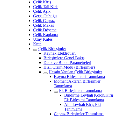
Çelik Kiriş
Çelik Tali Kiriş
Çelik Aşık
Gergi Çubuğu
Çelik Çapraz
Çelik Makas
Çelik Döşeme
Çelik Kaplama
Uzay Kafes
Kren
Çelik Birleşimler
Kaynak Elektrotları
Birleşimlere Genel Bakış
Delik ve Bulon Parametreleri
Hızlı Çizim Modu (Birleşimler)
Hesabı Yapılan Çelik Birleşimler
Kayma Birleşimleri Tanımlama
Moment Aktaran Birleşimler
Tanımlama
Ek Birleşimler Tanımlama
Bindirme Levhalı Kolon/Kiriş
Ek Birleşimi Tanımlama
Alın Levhalı Kiriş Eki
Tanımlama
Çapraz Birleşimler Tanımlama