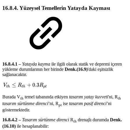
16.8.4. Yüzeysel Temellerin Yatayda Kayması
16.8.4.1 –
Yatayda kayma
ile ilgili olarak statik ve depremi içeren
yükleme durumlarının her birinde
Denk.(16.9)
'daki eşitsizlik
sağlanacaktır.
Burada V
temel tabanında etkiyen
tasarım yatay kuvveti
'ni, R
th
th
tasarım sürtünme direnci
’ni, R
ise
tasarım pasif direnci
’ni
pt
göstermektedir.
16.8.4.2 –
Tasarım sürtünme direnci
R
drenajlı durumda
Denk.
th
(16.10)
ile hesaplanabilir: