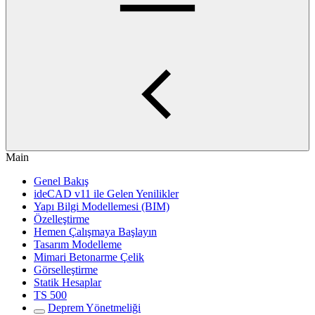
Main
Genel Bakış
ideCAD v11 ile Gelen Yenilikler
Yapı Bilgi Modellemesi (BIM)
Özelleştirme
Hemen Çalışmaya Başlayın
Tasarım Modelleme
Mimari Betonarme Çelik
Görselleştirme
Statik Hesaplar
TS 500
Deprem Yönetmeliği