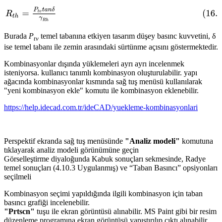
Burada
P
temel tabanına etkiyen tasarım düşey basınc kuvvetini, δ
tv
ise temel tabanı ile zemin arasındaki sürtünme açısını göstermektedir.
Kombinasyonlar dışında yüklemeleri ayrı ayrı incelenmek
isteniyorsa. kullanıcı tanımlı kombinasyon oluşturulabilir. yapı
ağacında kombinasyonlar kısmında sağ tuş menüsü kullanılarak
"yeni kombinasyon ekle" komutu ile kombinasyon eklenebilir.
https://help.idecad.com.tr/ideCAD/yuekleme-kombinasyonlari
Perspektif ekranda sağ tuş menüsünde
"Analiz modeli"
komutuna
tıklayarak analiz modeli görünümüne geçin
Görselleştirme diyaloğunda Kabuk sonuçları sekmesinde, Radye
temel sonuçları (4.10.3 Uygulanmış) ve “Taban Basıncı” opsiyonları
seçilmeli
Kombinasyon seçimi yapıldığında ilgili kombinasyon için taban
basıncı grafiği incelenebilir.
"Prtscn"
tuşu ile ekran görüntüsü alınabilir. MS Paint gibi bir resim
düzenleme programına ekran görüntüsü yapıştırılıp çıktı alınabilir