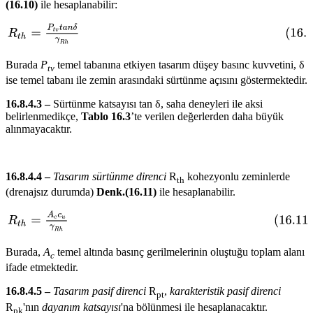
(16.10)
ile hesaplanabilir:
Burada
P
temel tabanına etkiyen tasarım düşey basınc kuvvetini, δ
tv
ise temel tabanı ile zemin arasındaki sürtünme açısını göstermektedir.
16.8.4.3 –
Sürtünme katsayısı tan δ, saha deneyleri ile aksi
belirlenmedikçe,
Tablo 16.3
’te verilen değerlerden daha büyük
alınmayacaktır.
16.8.4.4 –
Tasarım sürtünme direnci
R
kohezyonlu zeminlerde
th
(drenajsız durumda)
Denk.(16.11)
ile hesaplanabilir.
Burada,
A
temel altında basınç gerilmelerinin oluştuğu toplam alanı
c
ifade etmektedir.
16.8.4.5 –
Tasarım pasif direnci
R
,
karakteristik pasif direnci
pt
R
'nın
dayanım katsayısı
'na bölünmesi ile hesaplanacaktır.
pk