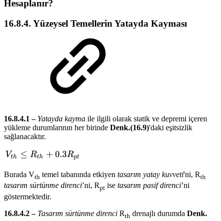
Hesaplanır?
16.8.4. Yüzeysel Temellerin Yatayda Kayması
16.8.4.1 –
Yatayda kayma
ile ilgili olarak statik ve depremi içeren
yükleme durumlarının her birinde
Denk.(16.9)
'daki eşitsizlik
sağlanacaktır.
Burada V
temel tabanında etkiyen
tasarım yatay kuvveti
'ni, R
th
th
tasarım sürtünme direnci
’ni, R
ise
tasarım pasif direnci
’ni
pt
göstermektedir.
16.8.4.2 –
Tasarım sürtünme direnci
R
drenajlı durumda
Denk.
th