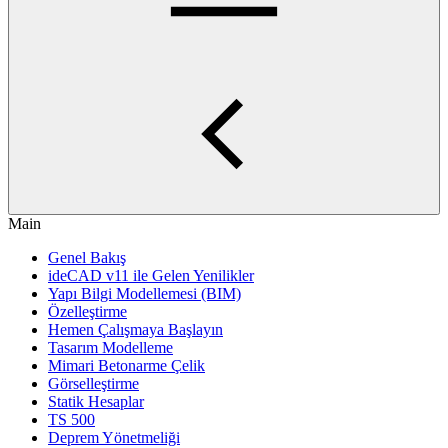
Main
Genel Bakış
ideCAD v11 ile Gelen Yenilikler
Yapı Bilgi Modellemesi (BIM)
Özelleştirme
Hemen Çalışmaya Başlayın
Tasarım Modelleme
Mimari Betonarme Çelik
Görselleştirme
Statik Hesaplar
TS 500
Deprem Yönetmeliği