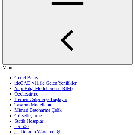
Main
Genel Bakış
ideCAD v11 ile Gelen Yenilikler
Yapı Bilgi Modellemesi (BIM)
Özelleştirme
Hemen Çalışmaya Başlayın
Tasarım Modelleme
Mimari Betonarme Çelik
Görselleştirme
Statik Hesaplar
TS 500
Deprem Yönetmeliği