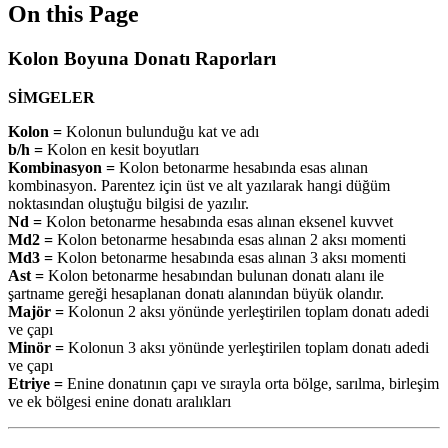
On this Page
Kolon Boyuna Donatı Raporları
SİMGELER
Kolon =
Kolonun bulunduğu kat ve adı
b/h =
Kolon en kesit boyutları
Kombinasyon =
Kolon betonarme hesabında esas alınan
kombinasyon. Parentez için üst ve alt yazılarak hangi düğüm
noktasından oluştuğu bilgisi de yazılır.
Nd =
Kolon betonarme hesabında esas alınan eksenel kuvvet
Md2 =
Kolon betonarme hesabında esas alınan 2 aksı momenti
Md3 =
Kolon betonarme hesabında esas alınan 3 aksı momenti
Ast =
Kolon betonarme hesabından bulunan donatı alanı ile
şartname gereği hesaplanan donatı alanından büyük olandır.
Majör =
Kolonun 2 aksı yönünde yerleştirilen toplam donatı adedi
ve çapı
Minör =
Kolonun 3 aksı yönünde yerleştirilen toplam donatı adedi
ve çapı
Etriye =
Enine donatının çapı ve sırayla orta bölge, sarılma, birleşim
ve ek bölgesi enine donatı aralıkları