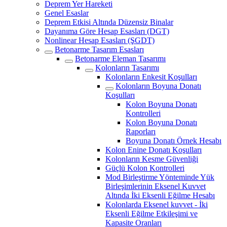
Deprem Yer Hareketi
Genel Esaslar
Deprem Etkisi Altında Düzensiz Binalar
Dayanıma Göre Hesap Esasları (DGT)
Nonlinear Hesap Esasları (ŞGDT)
Betonarme Tasarım Esasları
Betonarme Eleman Tasarımı
Kolonların Tasarımı
Kolonların Enkesit Koşulları
Kolonların Boyuna Donatı
Koşulları
Kolon Boyuna Donatı
Kontrolleri
Kolon Boyuna Donatı
Raporları
Boyuna Donatı Örnek Hesabı
Kolon Enine Donatı Koşulları
Kolonların Kesme Güvenliği
Güçlü Kolon Kontrolleri
Mod Birleştirme Yönteminde Yük
Birleşimlerinin Eksenel Kuvvet
Altında İki Eksenli Eğilme Hesabı
Kolonlarda Eksenel kuvvet - İki
Eksenli Eğilme Etkileşimi ve
Kapasite Oranları