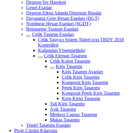
Deprem Yer Hareketi
Genel Esaslar
Deprem Etkisi Altında Düzensiz Binalar
Dayanıma Göre Hesap Esasları (DGT)
Nonlinear Hesap Esasları (ŞGDT)
Betonarme Tasarım Esasları
Çelik Tasarım Esasları
Çelik Taşıyıcı Sistem Tipleri için TBDY 2018
Kontrolleri
Kullanılan Yönetmelikler
Çelik Eleman Tasarımı
Çelik Kolon Tasarımı
Kiriş Tasarımı
Kiriş Tasarım Ayarları
Çelik Kiriş Tasarımı
Kompozit Kiriş Tasarımı
Petek Kiriş Tasarımı
Kompozit Petek Kiriş Tasarımı
Kren Kirişi Tasarımı
Tali Kiriş Tasarımı
Aşık Tasarımı
Merkezi Çapraz Tasarımı
Makas Tasarımı
Temel Tasarımı Esasları
Proje Çözüm Kılavuzu