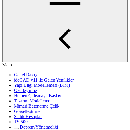
Main
Genel Bakış
ideCAD v11 ile Gelen Yenilikler
Yapı Bilgi Modellemesi (BIM)
Özelleştirme
Hemen Çalışmaya Başlayın
Tasarım Modelleme
Mimari Betonarme Çelik
Görselleştirme
Statik Hesaplar
TS 500
Deprem Yönetmeliği