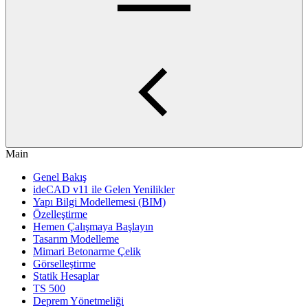
Main
Genel Bakış
ideCAD v11 ile Gelen Yenilikler
Yapı Bilgi Modellemesi (BIM)
Özelleştirme
Hemen Çalışmaya Başlayın
Tasarım Modelleme
Mimari Betonarme Çelik
Görselleştirme
Statik Hesaplar
TS 500
Deprem Yönetmeliği