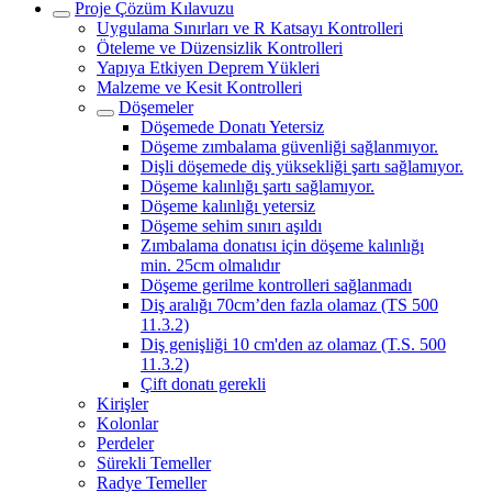
Proje Çözüm Kılavuzu
Uygulama Sınırları ve R Katsayı Kontrolleri
Öteleme ve Düzensizlik Kontrolleri
Yapıya Etkiyen Deprem Yükleri
Malzeme ve Kesit Kontrolleri
Döşemeler
Döşemede Donatı Yetersiz
Döşeme zımbalama güvenliği sağlanmıyor.
Dişli döşemede diş yüksekliği şartı sağlamıyor.
Döşeme kalınlığı şartı sağlamıyor.
Döşeme kalınlığı yetersiz
Döşeme sehim sınırı aşıldı
Zımbalama donatısı için döşeme kalınlığı
min. 25cm olmalıdır
Döşeme gerilme kontrolleri sağlanmadı
Diş aralığı 70cm’den fazla olamaz (TS 500
11.3.2)
Diş genişliği 10 cm'den az olamaz (T.S. 500
11.3.2)
Çift donatı gerekli
Kirişler
Kolonlar
Perdeler
Sürekli Temeller
Radye Temeller