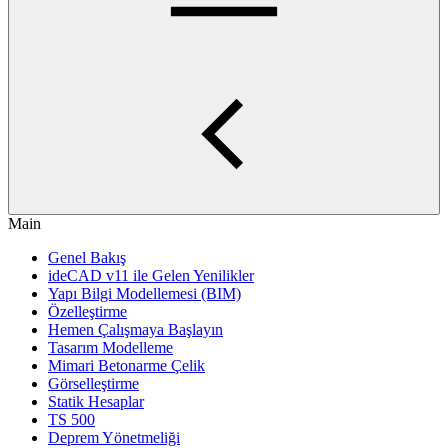
Main
Genel Bakış
ideCAD v11 ile Gelen Yenilikler
Yapı Bilgi Modellemesi (BIM)
Özelleştirme
Hemen Çalışmaya Başlayın
Tasarım Modelleme
Mimari Betonarme Çelik
Görselleştirme
Statik Hesaplar
TS 500
Deprem Yönetmeliği