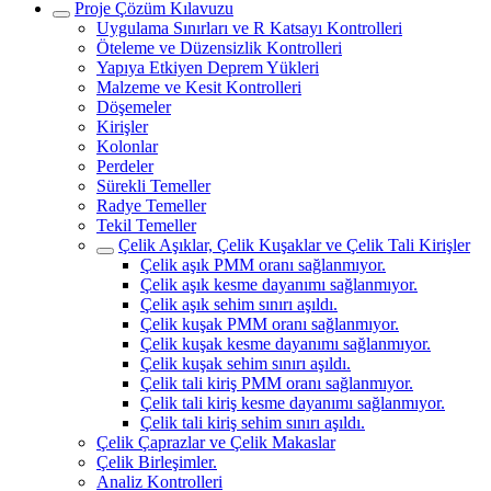
Proje Çözüm Kılavuzu
Uygulama Sınırları ve R Katsayı Kontrolleri
Öteleme ve Düzensizlik Kontrolleri
Yapıya Etkiyen Deprem Yükleri
Malzeme ve Kesit Kontrolleri
Döşemeler
Kirişler
Kolonlar
Perdeler
Sürekli Temeller
Radye Temeller
Tekil Temeller
Çelik Aşıklar, Çelik Kuşaklar ve Çelik Tali Kirişler
Çelik aşık PMM oranı sağlanmıyor.
Çelik aşık kesme dayanımı sağlanmıyor.
Çelik aşık sehim sınırı aşıldı.
Çelik kuşak PMM oranı sağlanmıyor.
Çelik kuşak kesme dayanımı sağlanmıyor.
Çelik kuşak sehim sınırı aşıldı.
Çelik tali kiriş PMM oranı sağlanmıyor.
Çelik tali kiriş kesme dayanımı sağlanmıyor.
Çelik tali kiriş sehim sınırı aşıldı.
Çelik Çaprazlar ve Çelik Makaslar
Çelik Birleşimler.
Analiz Kontrolleri