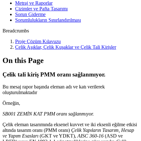
Metraj ve Raporlar
Çizimler ve Pafta Tasarımı
Sorun Giderme
Sorumlulukların Sınırlandırılması
Breadcrumbs
Proje Çözüm Kılavuzu
Çelik Aşıklar, Çelik Kuşaklar ve Çelik Tali Kirişler
On this Page
Çelik tali kiriş PMM oranı sağlanmıyor.
Bu mesaj rapor başında eleman adı ve katı verilerek
oluşturulmaktadır
Örneğin,
SB001 ZEMİN KAT PMM oranı sağlanmıyor.
Çelik eleman tasarımında eksenel kuvvet ve iki eksenli eğilme etkisi
altında tasarım oranı (PMM oranı)
Çelik Yapıların Tasarım, Hesap
ve Yapım Esasları
(GKT ve YDKT),
AISC 360-16
(ASD ve