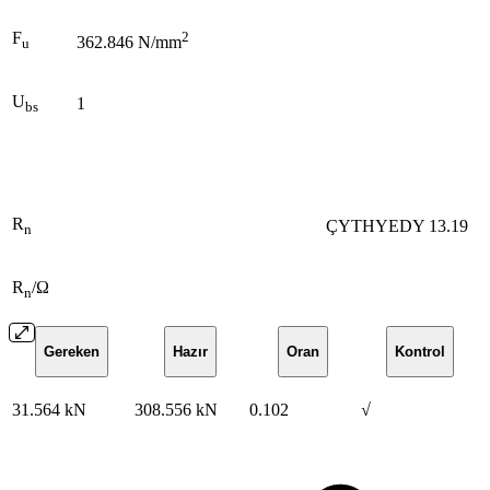
F
2
362.846 N/mm
u
U
1
bs
R
ÇYTHYEDY 13.19
n
R
/Ω
n
Gereken
Hazır
Oran
Kontrol
31.564 kN
308.556 kN
0.102
√