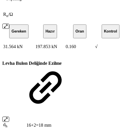
R
/Ω
n
Gereken
Hazır
Oran
Kontrol
31.564 kN
197.853 kN
0.160
√
Levha Bulon Deliğinde Ezilme
d
16+2=18 mm
h