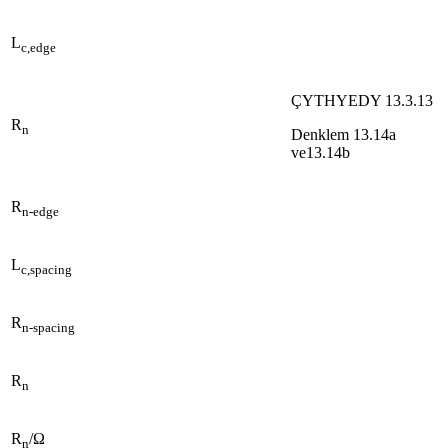
L
c,edge
ÇYTHYEDY 13.3.13
R
n
Denklem 13.14a
ve13.14b
R
n-edge
L
c,spacing
R
n-spacing
R
n
R
/Ω
n