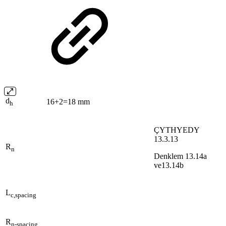
d
16+2=18 mm
h
ÇYTHYEDY
13.3.13
R
n
Denklem 13.14a
ve13.14b
L
c,spacing
R
n-spacing