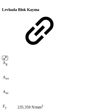
Levhada Blok Kayma
A
g
A
nv
A
nt
F
2
235.359 N/mm
y