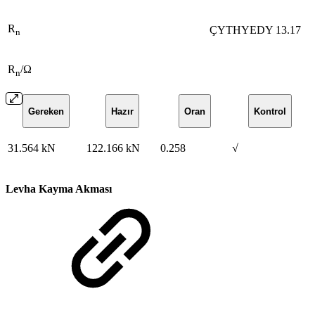
R
ÇYTHYEDY 13.17
n
R
/Ω
n
Gereken
Hazır
Oran
Kontrol
31.564 kN
122.166 kN
0.258
√
Levha Kayma Akması