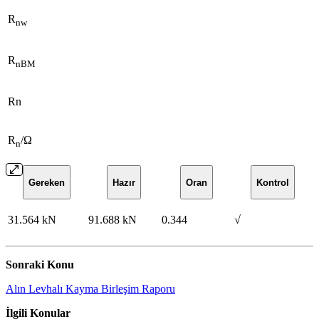
R
nw
R
nBM
Rn
R
/Ω
n
Gereken
Hazır
Oran
Kontrol
31.564 kN
91.688 kN
0.344
√
Sonraki Konu
Alın Levhalı Kayma Birleşim Raporu
İlgili Konular