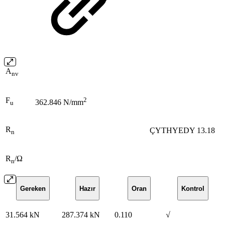
A
nv
F
2
362.846 N/mm
u
R
ÇYTHYEDY 13.18
n
R
/Ω
n
Gereken
Hazır
Oran
Kontrol
31.564 kN
287.374 kN
0.110
√