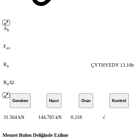
A
b
F
nv
R
ÇYTHYEDY 13.10b
n
R
/Ω
n
Gereken
Hazır
Oran
Kontrol
31.564 kN
144.765 kN
0.218
√
Mesnet Bulon Deliğinde Ezilme