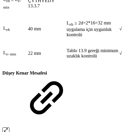
ÇYTHYEDY
eh
e-
13.3.7
min
L
≥ 2d=2*16=32 mm
eh
L
40 mm
√
uygulama için uygunluk
eh
kontrolü
Tablo 13.9 gereği minimum
L
22 mm
√
e- min
uzaklık kontrolü
Düşey Kenar Mesafesi