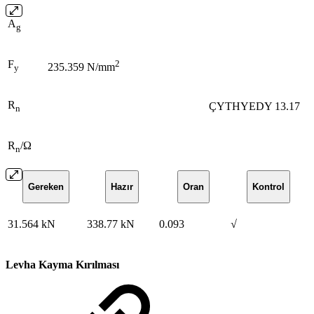
A
g
F
2
235.359 N/mm
y
R
ÇYTHYEDY 13.17
n
R
/Ω
n
Gereken
Hazır
Oran
Kontrol
31.564 kN
338.77 kN
0.093
√
Levha Kayma Kırılması