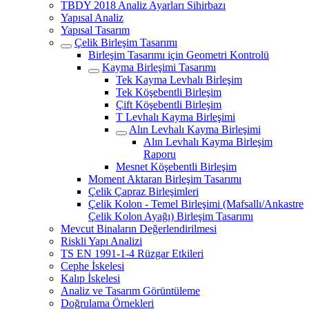
TBDY 2018 Analiz Ayarları Sihirbazı
Yapısal Analiz
Yapısal Tasarım
Çelik Birleşim Tasarımı
Birleşim Tasarımı için Geometri Kontrolü
Kayma Birleşimi Tasarımı
Tek Kayma Levhalı Birleşim
Tek Köşebentli Birleşim
Çift Köşebentli Birleşim
T Levhalı Kayma Birleşimi
Alın Levhalı Kayma Birleşimi
Alın Levhalı Kayma Birleşim
Raporu
Mesnet Köşebentli Birleşim
Moment Aktaran Birleşim Tasarımı
Çelik Çapraz Birleşimleri
Çelik Kolon - Temel Birleşimi (Mafsallı/Ankastre
Çelik Kolon Ayağı) Birleşim Tasarımı
Mevcut Binaların Değerlendirilmesi
Riskli Yapı Analizi
TS EN 1991-1-4 Rüzgar Etkileri
Cephe İskelesi
Kalıp İskelesi
Analiz ve Tasarım Görüntüleme
Doğrulama Örnekleri