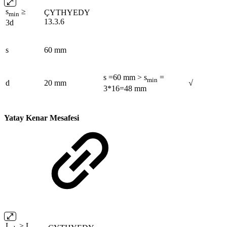
s
≥
ÇYTHYEDY
min
13.3.6
3d
s
60 mm
s =60 mm > s
=
min
d
20 mm
√
3*16=48 mm
Yatay Kenar Mesafesi
L
≥ L