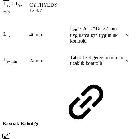
L
≥ L
ÇYTHYEDY
ev
e-
13.3.7
min
L
≥ 2d=2*16=32 mm
eh
L
40 mm
√
uygulama için uygunluk
ev
kontrolü
Tablo 13.9 gereği minimum
L
22 mm
√
e- min
uzaklık kontrolü
Kaynak Kalınlığı