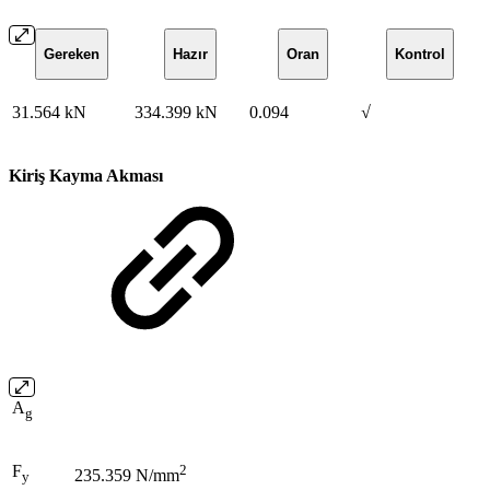
Gereken
Hazır
Oran
Kontrol
31.564 kN
334.399 kN
0.094
√
Kiriş Kayma Akması
A
g
F
2
235.359 N/mm
y