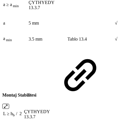
ÇYTHYEDY
a ≥ a
min
13.3.7
a
5 mm
√
a
3.5 mm
Tablo 13.4
√
min
Montaj Stabilitesi
ÇYTHYEDY
L
≥ h
/ 2
b
13.3.7