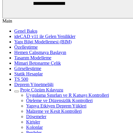
Main
Genel Bakış
ideCAD v11 ile Gelen Yenilikler
Yapı Bilgi Modellemesi (BIM)
Özelleştirme
Hemen Çalışmaya Başlayın
Tasarım Modelleme
Mimari Betonarme Çelik
Görselleştirme
Statik Hesaplar
TS 500
Deprem Yönetmeliği
Proje Çözüm Kılavuzu
Uygulama Sınırları ve R Katsayı Kontrolleri
Öteleme ve Düzensizlik Kontrolleri
Yapıya Etkiyen Deprem Yükleri
Malzeme ve Kesit Kontrolleri
Döşemeler
Kirişler
Kolonlar
Perdeler