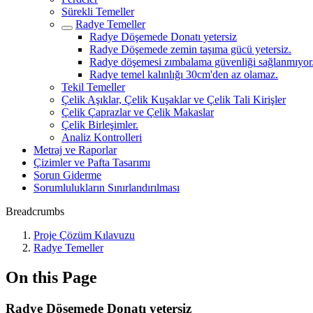
Sürekli Temeller
Radye Temeller
Radye Döşemede Donatı yetersiz
Radye Döşemede zemin taşıma gücü yetersiz.
Radye döşemesi zımbalama güvenliği sağlanmıyor
Radye temel kalınlığı 30cm'den az olamaz.
Tekil Temeller
Çelik Aşıklar, Çelik Kuşaklar ve Çelik Tali Kirişler
Çelik Çaprazlar ve Çelik Makaslar
Çelik Birleşimler.
Analiz Kontrolleri
Metraj ve Raporlar
Çizimler ve Pafta Tasarımı
Sorun Giderme
Sorumlulukların Sınırlandırılması
Breadcrumbs
Proje Çözüm Kılavuzu
Radye Temeller
On this Page
Radye Döşemede Donatı yetersiz