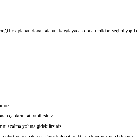
ereği hesaplanan donatı alanını karşılayacak donatı miktarı seçimi yapı
rınız.
tı çaplarını attırabilirsiniz.
rını azalma yoluna gidebilirsiniz.
ı oluştuğuna bakarak, gerekli donatı miktarını kendiniz verebilirsiniz.