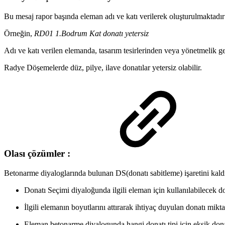
Bu mesaj rapor başında eleman adı ve katı verilerek oluşturulmaktadır
Örneğin,
RD01 1.Bodrum Kat donatı yetersiz
Adı ve katı verilen elemanda, tasarım tesirlerinden veya yönetmelik g
Radye Döşemelerde düz, pilye, ilave donatılar yetersiz olabilir.
Olası çözümler :
Betonarme diyaloglarında bulunan DS(donatı sabitleme) işaretini kaldı
Donatı Seçimi diyaloğunda ilgili eleman için kullanılabilecek dona
İlgili elemanın boyutlarını attırarak ihtiyaç duyulan donatı mikta
Eleman betonarme diyalogunda hangi donatı tipi için eksik donat