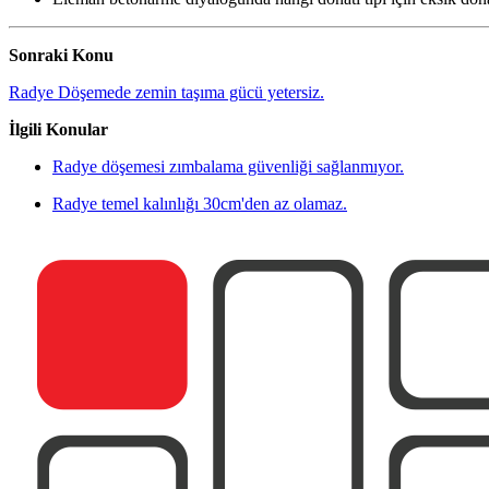
Sonraki Konu
Radye Döşemede zemin taşıma gücü yetersiz.
İlgili Konular
Radye döşemesi zımbalama güvenliği sağlanmıyor.
Radye temel kalınlığı 30cm'den az olamaz.