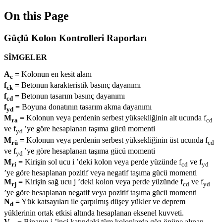
On this Page
Güçlü Kolon Kontrolleri Raporları
SİMGELER
A
=
Kolonun en kesit alanı
c
f
=
Betonun karakteristik basınç dayanımı
ck
f
=
Betonun tasarım basınç dayanımı
cd
f
=
Boyuna donatının tasarım akma dayanımı
yd
M
=
Kolonun veya perdenin serbest yüksekliğinin alt ucunda f
ra
cd
ve f
’ye göre hesaplanan taşıma gücü momenti
yd
M
=
Kolonun veya perdenin serbest yüksekliğinin üst ucunda f
rü
cd
ve f
’ye göre hesaplanan taşıma gücü momenti
yd
M
=
Kirişin sol ucu i ’deki kolon veya perde yüzünde f
ve f
ri
cd
yd
’ye göre hesaplanan pozitif veya negatif taşıma gücü momenti
M
=
Kirişin sağ ucu j ’deki kolon veya perde yüzünde f
ve f
rj
cd
yd
’ye göre hesaplanan negatif veya pozitif taşıma gücü momenti
N
=
Yük katsayıları ile çarpılmış düşey yükler ve deprem
d
yüklerinin ortak etkisi altında hesaplanan eksenel kuvveti.
V
=
Binanın i ’inci katındaki tüm kolonlarda göz önüne alınan