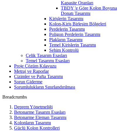
Kapasite Oranları
TBDY 'e Göre Kolon Boyuna
Donatı Tasarımı
Kirişlerin Tasarımı
Kolon-Kiriş Birleşim Bölgeleri
Perdelerin Tasarımı
Poligon Perdelerin Tasarımı
Plakların Tasarımı
Temel Kirişlerin Tasarımı
Sehim Kontrolü
Çelik Tasarım Esasları
Temel Tasarımı Esasları
Proje Çözüm Kılavuzu
Metraj ve Raporlar
Çizimler ve Pafta Tasarımı
Sorun Giderme
Sorumlulukların Sınırlandırılması
Breadcrumbs
Deprem Yönetmeliği
Betonarme Tasarım Esasları
Betonarme Eleman Tasarımı
Kolonların Tasarımı
Güçlü Kolon Kontrolleri