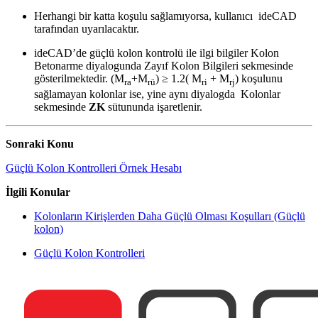
Herhangi bir katta koşulu sağlamıyorsa, kullanıcı ideCAD
tarafından uyarılacaktır.
ideCAD’de güçlü kolon kontrolü ile ilgi bilgiler Kolon
Betonarme diyalogunda Zayıf Kolon Bilgileri sekmesinde
gösterilmektedir. (M
+M
) ≥ 1.2( M
+ M
) koşulunu
ra
rü
ri
rj
sağlamayan kolonlar ise, yine aynı diyalogda Kolonlar
sekmesinde
ZK
sütununda işaretlenir.
Sonraki Konu
Güçlü Kolon Kontrolleri Örnek Hesabı
İlgili Konular
Kolonların Kirişlerden Daha Güçlü Olması Koşulları (Güçlü
kolon)
Güçlü Kolon Kontrolleri