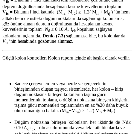
ik
deprem doğrultusunda hesaplanan kesme kuvvetlerinin toplamı
V
=
Binanın i’inci katında, (M
+M
) ≥ 1.2( M
+ M
) ’ün hem
is
ra
rü
ri
rj
alttaki hem de üstteki düğüm noktalarında sağlandığı kolonlarda,
göz önüne alınan deprem doğrultusunda hesaplanan kesme
kuvvetlerinin toplamı.
N
≤ 0.10
A
f
koşulunu sağlayan
d
c
ck
kolonların uçlarında,
Denk. (7.3)
sağlanmasa bile, bu kolonlar da
V
’nin hesabında gözönüne alınmaz.
is
Güçlü kolon kontrolleri Kolon raporu içinde alt başlık olarak verilir.
Sadece çerçevelerden veya perde ve çerçevelerin
birleşiminden oluşan taşıyıcı sistemlerde, her kolon – kiriş
düğüm noktasına birleşen kolonların taşıma gücü
momentlerinin toplamı, o düğüm noktasına birleşen kirişlerin
taşıma gücü momentleri toplamından en az %20 daha büyük
olup olmadığına bakılır. (M
+M
) ≥ 1.2( M
+ M
)
ra
rü
ri
rj
Düğüm noktasına birleşen kolonların her ikisinde de Nd≤
0.10 A
f
olması durumunda veya tek katlı binalarda ve
c
ck