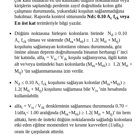
çok katlı binaların en üst katındaki düğüm noktalarında veya
kirişlerin saplandığı perdenin zayıf doğrultuda kolon gibi
çalışması durumunda, yukarıdaki koşulun sağlanmadığına
bakılmaz. Raporda kontrol sütununda
Nd≤ 0.10 A
f
veya
c
ck
En üst kat
terimleriyle bilgi yazılır.
Düğüm noktasına birleşen kolonların birinde N
≥ 0.10
d
A
f
olması ve sistemde (M
+M
) ≥ 1.2( M
+ M
)
c
ck
ra
rü
ri
rj
koşulunu sağlamayan kolonların olması durumunda, göz
önüne alınan deprem doğrultusunda binanın herhangi i’ inci
bir katında, alfa
= V
/ V
koşulu sağlanıyorsa, ilgili katın
i
is
ik
alt ve/veya üstündeki bazı kolonlarda (M
+M
) ≥ 1.2( M
+
ra
rü
ri
M
) ‘ün sağlanmamasına izin verilir.
rj
N
≤ 0.10 A
f
koşulunu sağlayan kolonlar (M
+M
) ≥
d
c
ck
ra
rü
1.2( M
+ M
) koşulunu sağlamasa bile V
’nin hesabında
ri
rj
is
kullanılabilir.
alfa
= V
/ V
denkleminin sağlanması durumunda 0.70 <
i
is
ik
1/alfa
< 1.00 aralığında (M
+M
) ≥ 1.2( M
+ M
)’ ün hem
i
ra
rü
ri
rj
alttaki, hem de üstteki düğüm noktalarında sağladığı kolonlara
etki eden eğilme momentleri ve kesme kuvvetleri (1/alfa
)
i
oranı ile çarpılarak attırılır.