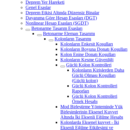
Deprem Yer Hareketi
Genel Esaslar
Deprem Etkisi Altında Düzensiz Binalar
Dayanıma Göre Hesap Esasları (DGT)
Nonlinear Hesap Esasları (ŞGDT)
Betonarme Tasarım Esasları
Betonarme Eleman Tasarımı
Kolonların Tasarımı
Kolonların Enkesit Koşulları
Kolonların Boyuna Donatı Koşulları
Kolon Enine Donatı Koşulları
Kolonların Kesme Güvenliği
Güçlü Kolon Kontrolleri
Kolonların Kirişlerden Daha
Güçlü Olması Koşulları
(Güçlü kolon)
Güçlü Kolon Kontrolleri
Raporları
Güçlü Kolon Kontrolleri
Örnek Hesabı
Mod Birleştirme Yönteminde Yük
Birleşimlerinin Eksenel Kuvvet
Altında İki Eksenli Eğilme Hesabı
Kolonlarda Eksenel kuvvet - İki
Eksenli Eğilme Etkileşimi ve