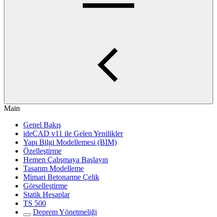
Main
Genel Bakış
ideCAD v11 ile Gelen Yenilikler
Yapı Bilgi Modellemesi (BIM)
Özelleştirme
Hemen Çalışmaya Başlayın
Tasarım Modelleme
Mimari Betonarme Çelik
Görselleştirme
Statik Hesaplar
TS 500
Deprem Yönetmeliği