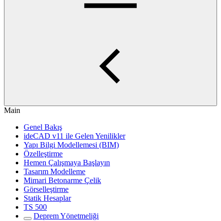
Main
Genel Bakış
ideCAD v11 ile Gelen Yenilikler
Yapı Bilgi Modellemesi (BIM)
Özelleştirme
Hemen Çalışmaya Başlayın
Tasarım Modelleme
Mimari Betonarme Çelik
Görselleştirme
Statik Hesaplar
TS 500
Deprem Yönetmeliği