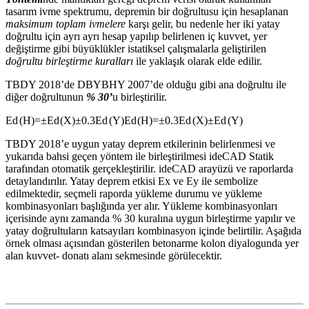
tasarım ivme spektrumu, depremin bir doğrultusu için hesaplanan
maksimum toplam ivmelere
karşı gelir, bu nedenle her iki yatay
doğrultu için ayrı ayrı hesap yapılıp belirlenen iç kuvvet, yer
değiştirme gibi büyüklükler istatiksel çalışmalarla geliştirilen
doğrultu birleştirme kuralları
ile yaklaşık olarak elde edilir.
TBDY 2018’de DBYBHY 2007’de olduğu gibi ana doğrultu ile
diğer doğrultunun
% 30’
u birleştirilir.
E
d
(
H
)
=
±
E
d
(
X
)
±
0.3
E
d
(
Y
)
E
d
(
H
)
=
±
0.3
E
d
(
X
)
±
E
d
(
Y
)
TBDY 2018’e uygun yatay deprem etkilerinin belirlenmesi ve
yukarıda bahsi geçen yöntem ile birleştirilmesi ideCAD Statik
tarafından otomatik gerçekleştirilir. ideCAD arayüzü ve raporlarda
detaylandırılır. Yatay deprem etkisi Ex ve Ey ile sembolize
edilmektedir, seçmeli raporda yükleme durumu ve yükleme
kombinasyonları başlığında yer alır. Yükleme kombinasyonları
içerisinde aynı zamanda % 30 kuralına uygun birleştirme yapılır ve
yatay doğrultuların katsayıları kombinasyon içinde belirtilir. Aşağıda
örnek olması açısından gösterilen betonarme kolon diyalogunda yer
alan kuvvet- donatı alanı sekmesinde görülecektir.