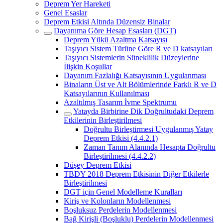
Deprem Yer Hareketi
Genel Esaslar
Deprem Etkisi Altında Düzensiz Binalar
Dayanıma Göre Hesap Esasları (DGT)
Deprem Yükü Azaltma Katsayısı
Taşıyıcı Sistem Türüne Göre R ve D katsayıları
Taşıyıcı Sistemlerin Süneklilik Düzeylerine
İlişkin Koşullar
Dayanım Fazlalığı Katsayısının Uygulanması
Binaların Üst ve Alt Bölümlerinde Farklı R ve D
Katsayılarının Kullanılması
Azaltılmış Tasarım İvme Spektrumu
Yatayda Birbirine Dik Doğrultudaki Deprem
Etkilerinin Birleştirilmesi
Doğrultu Birleştirmesi Uygulanmış Yatay
Deprem Etkisi (4.4.2.1)
Zaman Tanım Alanında Hesapta Doğrultu
Birleştirilmesi (4.4.2.2)
Düşey Deprem Etkisi
TBDY 2018 Deprem Etkisinin Diğer Etkilerle
Birleştirilmesi
DGT için Genel Modelleme Kuralları
Kiriş ve Kolonların Modellenmesi
Boşluksuz Perdelerin Modellenmesi
Bağ Kirişli (Boşluklu) Perdelerin Modellenmesi