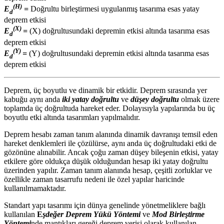
(H)
E
=
Doğrultu birleştirmesi uygulanmış tasarıma esas yatay
d
deprem etkisi
(X)
E
=
(X) doğrultusundaki depremin etkisi altında tasarıma esas
d
deprem etkisi
(Y)
E
=
(Y) doğrultusundaki depremin etkisi altında tasarıma esas
d
deprem etkisi
Deprem, üç boyutlu ve dinamik bir etkidir. Deprem sırasında yer
kabuğu aynı anda
iki yatay doğrultu
ve
düşey doğrultu
olmak üzere
toplamda üç doğrultuda hareket eder. Dolayısıyla yapılarında bu üç
boyutlu etki altında tasarımları yapılmalıdır.
Deprem hesabı zaman tanım alanında dinamik davranışı temsil eden
hareket denklemleri ile çözülürse, aynı anda üç doğrultudaki etki de
gözönüne alınabilir. Ancak çoğu zaman düşey bileşenin etkisi, yatay
etkilere göre oldukça düşük olduğundan hesap iki yatay doğrultu
üzerinden yapılır. Zaman tanım alanında hesap, çeşitli zorluklar ve
özellikle zaman tasarrufu nedeni ile özel yapılar haricinde
kullanılmamaktadır.
Standart yapı tasarımı için dünya genelinde yönetmeliklere bağlı
kullanılan
E
şdeğer Deprem Yükü Yöntemi
ve
Mod Birleştirme
Yöntemi
nde mantıkları gereği deprem verisi olarak kullanılan