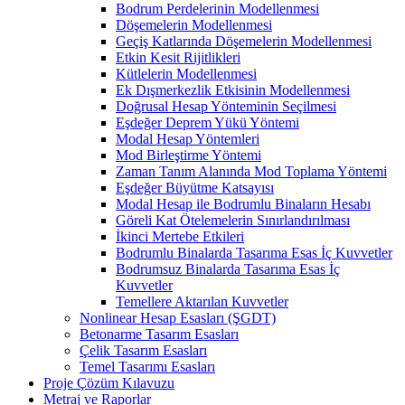
Bodrum Perdelerinin Modellenmesi
Döşemelerin Modellenmesi
Geçiş Katlarında Döşemelerin Modellenmesi
Etkin Kesit Rijitlikleri
Kütlelerin Modellenmesi
Ek Dışmerkezlik Etkisinin Modellenmesi
Doğrusal Hesap Yönteminin Seçilmesi
Eşdeğer Deprem Yükü Yöntemi
Modal Hesap Yöntemleri
Mod Birleştirme Yöntemi
Zaman Tanım Alanında Mod Toplama Yöntemi
Eşdeğer Büyütme Katsayısı
Modal Hesap ile Bodrumlu Binaların Hesabı
Göreli Kat Ötelemelerin Sınırlandırılması
İkinci Mertebe Etkileri
Bodrumlu Binalarda Tasarıma Esas İç Kuvvetler
Bodrumsuz Binalarda Tasarıma Esas İç
Kuvvetler
Temellere Aktarılan Kuvvetler
Nonlinear Hesap Esasları (ŞGDT)
Betonarme Tasarım Esasları
Çelik Tasarım Esasları
Temel Tasarımı Esasları
Proje Çözüm Kılavuzu
Metraj ve Raporlar