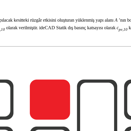
ılacak kesitteki rüzgâr etkisini oluşturan yüklenmiş yapı alanı
A
’nın bo
olarak verilmiştir. ideCAD Statik dış basınç katsayısı olarak
c
k
,10
pe,10