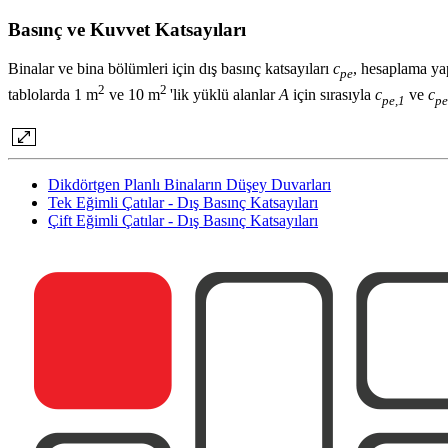
Basınç ve Kuvvet Katsayıları
Binalar ve bina bölümleri için dış basınç katsayıları
c
, hesaplama yap
pe
2
2
tablolarda 1 m
ve 10 m
'lik yüklü alanlar
A
için sırasıyla
c
ve
c
pe,1
pe
Dikdörtgen Planlı Binaların Düşey Duvarları
Tek Eğimli Çatılar - Dış Basınç Katsayıları
Çift Eğimli Çatılar - Dış Basınç Katsayıları