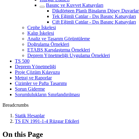
Basınç ve Kuvvet Katsayıları
Dikdörtgen Planlı Binaların Düşey Duvarlar
Tek Eğimli Çatılar - Dış Basınç Katsayıları
Çift Eğimli Çatılar - Dış Basınç Katsayıları
Cephe İskelesi
Kalıp İskelesi
Analiz ve Tasarım Görüntüleme
Doğrulama Örnekleri
ETABS Karşılaştırma Örnekleri
Deprem Yönetmeliği Uygulama Örnekleri
TS 500
Deprem Yönetmeliği
Proje Çözüm Kılavuzu
Metraj ve Raporlar
Çizimler ve Pafta Tasarımı
Sorun Giderme
Sorumlulukların Sınırlandırılması
Breadcrumbs
Statik Hesaplar
TS EN 1991-1-4 Rüzgar Etkileri
On this Page