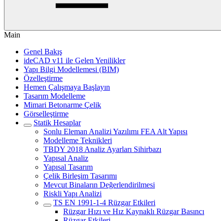
Main
Genel Bakış
ideCAD v11 ile Gelen Yenilikler
Yapı Bilgi Modellemesi (BIM)
Özelleştirme
Hemen Çalışmaya Başlayın
Tasarım Modelleme
Mimari Betonarme Çelik
Görselleştirme
Statik Hesaplar
Sonlu Eleman Analizi Yazılımı FEA Alt Yapısı
Modelleme Teknikleri
TBDY 2018 Analiz Ayarları Sihirbazı
Yapısal Analiz
Yapısal Tasarım
Çelik Birleşim Tasarımı
Mevcut Binaların Değerlendirilmesi
Riskli Yapı Analizi
TS EN 1991-1-4 Rüzgar Etkileri
Rüzgar Hızı ve Hız Kaynaklı Rüzgar Basıncı
Rüzgar Etkileri