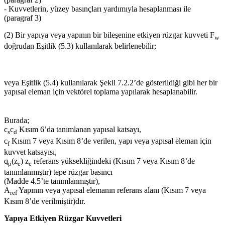
- Kuvvetlerin, yüzey basınçları yardımıyla hesaplanması ile
(paragraf 3)
(2) Bir yapıya veya yapının bir bileşenine etkiyen rüzgar kuvveti F
w
doğrudan Eşitlik (5.3) kullanılarak belirlenebilir;
veya Eşitlik (5.4) kullanılarak Şekil 7.2.2’de gösterildiği gibi her bir
yapısal eleman için vektörel toplama yapılarak hesaplanabilir.
Burada;
c
c
Kısım 6’da tanımlanan yapısal katsayı,
s
d
c
Kısım 7 veya Kısım 8’de verilen, yapı veya yapısal eleman için
f
kuvvet katsayısı,
q
(z
) z
referans yüksekliğindeki (Kısım 7 veya Kısım 8’de
p
e
e
tanımlanmıştır) tepe rüzgar basıncı
(Madde 4.5’te tanımlanmıştır),
A
Yapının veya yapısal elemanın referans alanı (Kısım 7 veya
ref
Kısım 8’de verilmiştir)dır.
Yapıya Etkiyen Rüzgar Kuvvetleri