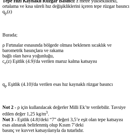
Tepe Hızı Kaynaklı Rüzgar Basıncı:
z metre yükseklikteki,
ortalama ve kısa süreli hız değişikliklerini içeren tepe rüzgar basıncı
q
(z)
p
Burada;
ρ Fırtınalar esnasında bölgede olması beklenen sıcaklık ve
barometrik basınçlara ve rakama
bağlı olan hava yoğunluğu,
c
(z) Eşitlik (4.9)'da verilen maruz kalma katsayısı
e
q
Eşitlik (4.10)'da verilen esas hız kaynaklı rüzgar basıncı
p
Not 2 -
ρ için kullanılacak değerler Milli Ek’te verilebilir. Tavsiye
3
edilen değer 1,25 kg/m
.
Not 3 -
Eşitlik (4.8)'deki “7” değeri 3,5’e eşit olan tepe katsayısı
esas alınarak belirlenmiş olup Kısım 7’deki
basınç ve kuvvet katsayılarıyla da tutarlıdır.