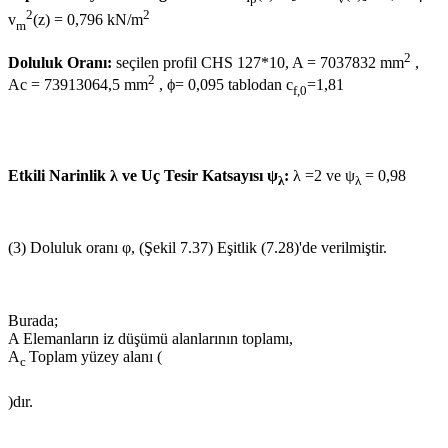
2
2
v
(z) = 0,796 kN/m
m
2
Doluluk Oranı:
seçilen profil CHS 127*10, A = 7037832 mm
,
2
Ac = 73913064,5 mm
, ϕ= 0,095 tablodan c
=1,81
f,0
Etkili Narinlik λ ve Uç Tesir Katsayısı ψ
:
λ =2 ve ψ
= 0,98
λ
λ
(3) Doluluk oranı φ, (Şekil 7.37) Eşitlik (7.28)'de verilmiştir.
Burada;
A Elemanların iz düşümü alanlarının toplamı,
A
Toplam yüzey alanı (
c
)dır.