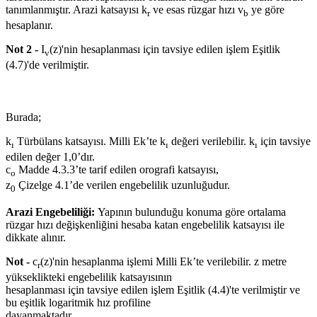
tanımlanmıştır. Arazi katsayısı k
ve esas rüzgar hızı v
ye göre
r
b
hesaplanır.
Not 2 -
I
(z)'nin hesaplanması için tavsiye edilen işlem Eşitlik
v
(4.7)'de verilmiştir.
Burada;
k
Türbülans katsayısı. Milli Ek’te k
değeri verilebilir. k
için tavsiye
ı
ı
ı
edilen değer 1,0’dır.
c
Madde 4.3.3’te tarif edilen orografi katsayısı,
o
z
Çizelge 4.1’de verilen engebelilik uzunluğudur.
0
Arazi Engebeliliği:
Yapının bulunduğu konuma göre ortalama
rüzgar hızı değişkenliğini hesaba katan engebelilik katsayısı ile
dikkate alınır.
Not -
c
(z)'nin hesaplanma işlemi Milli Ek’te verilebilir. z metre
r
yükseklikteki engebelilik katsayısının
hesaplanması için tavsiye edilen işlem Eşitlik (4.4)'te verilmiştir ve
bu eşitlik logaritmik hız profiline
dayanmaktadır.