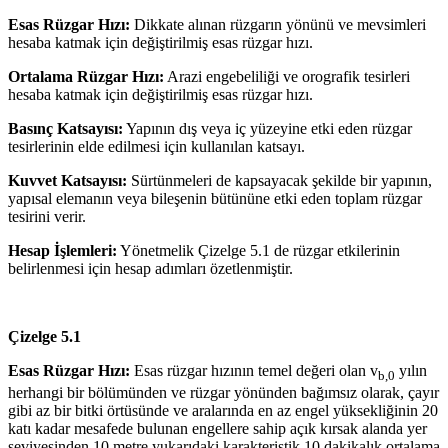
Esas Rüzgar Hızı:
Dikkate alınan rüzgarın yönünü ve mevsimleri
hesaba katmak için değiştirilmiş esas rüzgar hızı.
Ortalama Rüzgar Hızı:
Arazi engebeliliği ve orografik tesirleri
hesaba katmak için değiştirilmiş esas rüzgar hızı.
Basınç Katsayısı:
Yapının dış veya iç yüzeyine etki eden rüzgar
tesirlerinin elde edilmesi için kullanılan katsayı.
Kuvvet Katsayısı:
Sürtünmeleri de kapsayacak şekilde bir yapının,
yapısal elemanın veya bileşenin bütününe etki eden toplam rüzgar
tesirini verir.
Hesap İşlemleri:
Yönetmelik Çizelge 5.1 de rüzgar etkilerinin
belirlenmesi için hesap adımları özetlenmiştir.
Çizelge 5.1
Esas Rüzgar Hızı:
Esas rüzgar hızının temel değeri olan v
yılın
b,0
herhangi bir bölümünden ve rüzgar yönünden bağımsız olarak, çayır
gibi az bir bitki örtüsünde ve aralarında en az engel yüksekliğinin 20
katı kadar mesafede bulunan engellere sahip açık kırsak alanda yer
seviyesinden 10 metre yukarıdaki karakteristik 10 dakikalık ortalama