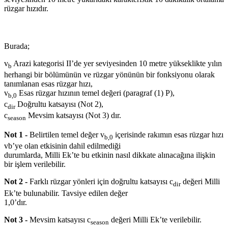
rüzgar hızıdır.
Burada;
v
Arazi kategorisi II’de yer seviyesinden 10 metre yükseklikte yılın
b
herhangi bir bölümünün ve rüzgar yönünün bir fonksiyonu olarak
tanımlanan esas rüzgar hızı,
v
Esas rüzgar hızının temel değeri (paragraf (1) P),
b,0
c
Doğrultu katsayısı (Not 2),
dir
c
Mevsim katsayısı (Not 3) dır.
season
Not 1 -
Belirtilen temel değer v
içerisinde rakımın esas rüzgar hızı
b,0
vb’ye olan etkisinin dahil edilmediği
durumlarda, Milli Ek’te bu etkinin nasıl dikkate alınacağına ilişkin
bir işlem verilebilir.
Not 2 -
Farklı rüzgar yönleri için
doğrultu katsayısı c
değeri Milli
dir
Ek’te bulunabilir. Tavsiye edilen değer
1,0’dır.
Not 3 -
Mevsim katsayısı c
değeri Milli Ek’te verilebilir.
season