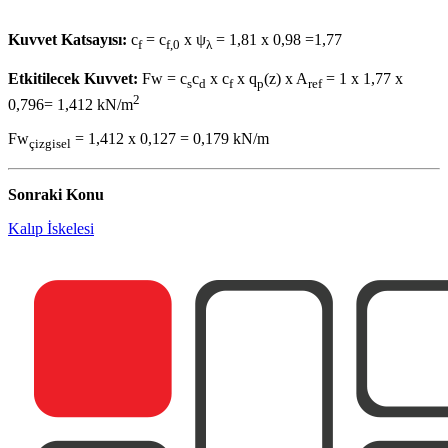
Kuvvet Katsayısı:
c
= c
x ψ
= 1,81 x 0,98 =1,77
f
f,0
λ
Etkitilecek Kuvvet:
Fw = c
c
x c
x q
(z) x A
= 1 x 1,77 x
s
d
f
p
ref
2
0,796= 1,412 kN/m
Fw
= 1,412 x 0,127 = 0,179 kN/m
çizgisel
Sonraki Konu
Kalıp İskelesi