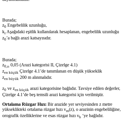
Burada;
z
Engebelilik uzunluğu,
0
k
Aşağıdaki eşitlik kullanılarak hesaplanan, engebelilik uzunluğu
r
z
’a bağlı arazi katsayısıdır.
0
Burada;
z
0,05 (Arazi kategorisi II, Çizelge 4.1)
0,ıı
z
Çizelge 4.1’de tanımlanan en düşük yükseklik
en küçük
z
200 m alınmalıdır.
en büyük
z
ve z
arazi kategorisine bağlıdır. Tavsiye edilen değerler,
0
en küçük
Çizelge 4.1’de beş temsili arazi kategorisi için verilmiştir.
Ortalama Rüzgar Hızı:
Bir arazide yer seviyesinden z metre
yükseklikteki ortalama rüzgar hızı v
(z), o arazinin engebeliliğine,
m
orografik özelliklerine ve esas rüzgar hızı v
‘ye bağlıdır.
b