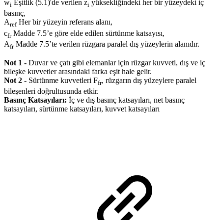
w
Eşitlik (5.1)'de verilen z
yüksekliğindeki her bir yüzeydeki iç
i
i
basınç,
A
Her bir yüzeyin referans alanı,
ref
c
Madde 7.5’e göre elde edilen sürtünme katsayısı,
fr
A
Madde 7.5’te verilen rüzgara paralel dış yüzeylerin alanıdır.
fr
Not 1 -
Duvar ve çatı gibi elemanlar için rüzgar kuvveti, dış ve iç
bileşke kuvvetler arasındaki farka eşit hale gelir.
Not 2 -
Sürtünme kuvvetleri F
, rüzgarın dış yüzeylere paralel
fr
bileşenleri doğrultusunda etkir.
Basınç Katsayıları:
İç ve dış basınç katsayıları, net basınç
katsayıları, sürtünme katsayıları, kuvvet katsayıları