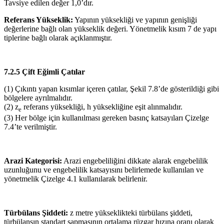
Tavsiye edilen değer 1,0’dır.
Referans Yükseklik:
Yapının yüksekliği ve yapının genişliği
değerlerine bağlı olan yükseklik değeri. Yönetmelik kısım 7 de yapı
tiplerine bağlı olarak açıklanmıştır.
7.2.5 Çift Eğimli Çatılar
(1) Çıkıntı yapan kısımlar içeren çatılar, Şekil 7.8’de gösterildiği gibi
bölgelere ayrılmalıdır.
(2) z
referans yüksekliği, h yüksekliğine eşit alınmalıdır.
e
(3) Her bölge için kullanılması gereken basınç katsayıları Çizelge
7.4’te verilmiştir.
Arazi Kategorisi:
Arazi engebeliliğini dikkate alarak engebelilik
uzunluğunu ve engebelilik katsayısını belirlemede kullanılan ve
yönetmelik Çizelge 4.1 kullanılarak belirlenir.
Türbülans Şiddeti:
z metre yükseklikteki türbülans şiddeti,
türbülansın standart sapmasının ortalama rüzgar hızına oranı olarak