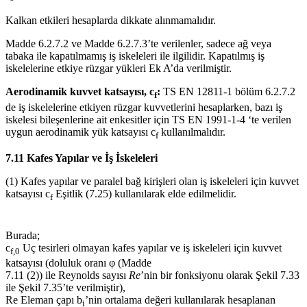
Kalkan etkileri hesaplarda dikkate alınmamalıdır.
Madde 6.2.7.2 ve Madde 6.2.7.3’te verilenler, sadece ağ veya
tabaka ile kapatılmamış iş iskeleleri ile ilgilidir. Kapatılmış iş
iskelelerine etkiye rüzgar yükleri Ek A’da verilmiştir.
Aerodinamik kuvvet katsayısı, c
:
TS EN 12811-1 bölüm 6.2.7.2
f
de iş iskelelerine etkiyen rüzgar kuvvetlerini hesaplarken, bazı iş
iskelesi bileşenlerine ait enkesitler için TS EN 1991-1-4 ‘te verilen
uygun aerodinamik yük katsayısı c
kullanılmalıdır.
f
7.11 Kafes Yapılar ve İş İskeleleri
(1) Kafes yapılar ve paralel bağ kirişleri olan iş iskeleleri için kuvvet
katsayısı c
Eşitlik (7.25) kullanılarak elde edilmelidir.
f
Burada;
c
Uç tesirleri olmayan kafes yapılar ve iş iskeleleri için kuvvet
f,0
katsayısı (doluluk oranı φ (Madde
7.11 (2)) ile Reynolds sayısı
Re
’nin bir fonksiyonu olarak Şekil 7.33
ile Şekil 7.35’te verilmiştir),
Re Eleman çapı b
’nin ortalama değeri kullanılarak hesaplanan
i