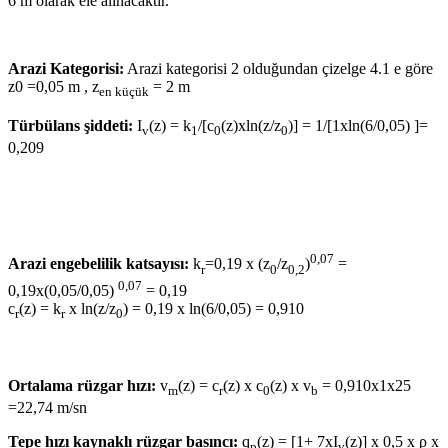
6 m olarak ele alınacaktır.
Arazi Kategorisi:
Arazi kategorisi 2 olduğundan çizelge 4.1 e göre
z0 =0,05 m , z
= 2 m
en küçük
Türbülans şiddeti:
I
(z) = k
/[c
(z)xln(z/z
)] = 1/[1xln(6/0,05) ]=
v
1
0
0
0,209
0,07
Arazi engebelilik katsayısı:
k
=0,19 x (z
/z
)
=
r
0
0,2
0,07
0,19x(0,05/0,05)
= 0,19
c
(z) = k
x ln(z/z
) = 0,19 x ln(6/0,05) = 0,910
r
r
0
Ortalama rüzgar hızı:
v
(z) = c
(z) x c
(z) x v
= 0,910x1x25
m
r
0
b
=22,74 m/sn
Tepe hızı kaynaklı rüzgar basıncı:
q
(z) = [1+ 7xI
(z)] x 0,5 x ρ x
p
v