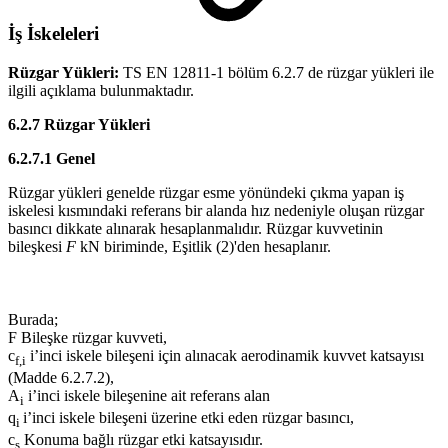
İş İskeleleri
Rüzgar Yükleri:
TS EN 12811-1 bölüm 6.2.7 de rüzgar yükleri ile
ilgili açıklama bulunmaktadır.
6.2.7 Rüzgar Yükleri
6.2.7.1 Genel
Rüzgar yükleri genelde rüzgar esme yönündeki çıkma yapan iş
iskelesi kısmındaki referans bir alanda hız nedeniyle oluşan rüzgar
basıncı dikkate alınarak hesaplanmalıdır. Rüzgar kuvvetinin
bileşkesi
F
kN biriminde, Eşitlik (2)'den hesaplanır.
Burada;
F Bileşke rüzgar kuvveti,
c
i’inci iskele bileşeni için alınacak aerodinamik kuvvet katsayısı
f,i
(Madde 6.2.7.2),
A
i’inci iskele bileşenine ait referans alan
i
q
i’inci iskele bileşeni üzerine etki eden rüzgar basıncı,
i
c
Konuma bağlı rüzgar etki katsayısıdır.
s