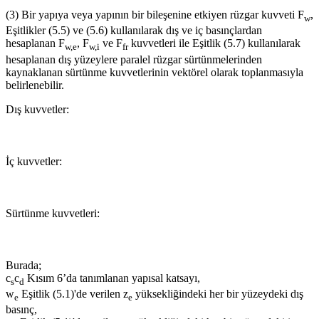
(3) Bir yapıya veya yapının bir bileşenine etkiyen rüzgar kuvveti F
,
w
Eşitlikler (5.5) ve (5.6) kullanılarak dış ve iç basınçlardan
hesaplanan F
, F
ve F
kuvvetleri ile Eşitlik (5.7) kullanılarak
w,e
w,i
fr
hesaplanan dış yüzeylere paralel rüzgar sürtünmelerinden
kaynaklanan sürtünme kuvvetlerinin vektörel olarak toplanmasıyla
belirlenebilir.
Dış kuvvetler:
İç kuvvetler:
Sürtünme kuvvetleri:
Burada;
c
c
Kısım 6’da tanımlanan yapısal katsayı,
s
d
w
Eşitlik (5.1)'de verilen z
yüksekliğindeki her bir yüzeydeki dış
e
e
basınç,