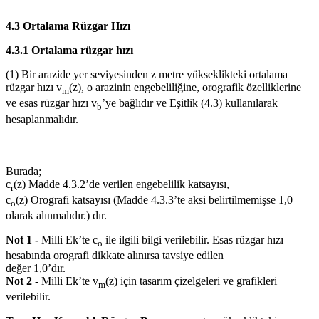
4.3 Ortalama Rüzgar Hızı
4.3.1 Ortalama rüzgar hızı
(1) Bir arazide yer seviyesinden z metre yükseklikteki ortalama
rüzgar hızı v
(z), o arazinin engebeliliğine, orografik özelliklerine
m
ve esas rüzgar hızı v
’ye bağlıdır ve Eşitlik (4.3) kullanılarak
b
hesaplanmalıdır.
Burada;
c
(z) Madde 4.3.2’de verilen engebelilik katsayısı,
r
c
(z) Orografi katsayısı (Madde 4.3.3’te aksi belirtilmemişse 1,0
o
olarak alınmalıdır.) dır.
Not 1 -
Milli Ek’te c
ile ilgili bilgi verilebilir. Esas rüzgar hızı
o
hesabında orografi dikkate alınırsa tavsiye edilen
değer 1,0’dır.
Not 2 -
Milli Ek’te v
(z) için tasarım çizelgeleri ve grafikleri
m
verilebilir.