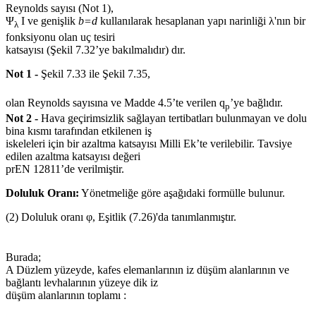
Reynolds sayısı (Not 1),
Ψ
I ve genişlik
b=d
kullanılarak hesaplanan yapı narinliği λ'nın bir
λ
fonksiyonu olan uç tesiri
katsayısı (Şekil 7.32’ye bakılmalıdır) dır.
Not 1 -
Şekil 7.33 ile Şekil 7.35,
olan Reynolds sayısına ve Madde 4.5’te verilen q
’ye bağlıdır.
p
Not 2 -
Hava geçirimsizlik sağlayan tertibatları bulunmayan ve dolu
bina kısmı tarafından etkilenen iş
iskeleleri için bir azaltma katsayısı Milli Ek’te verilebilir. Tavsiye
edilen azaltma katsayısı değeri
prEN 12811’de verilmiştir.
Doluluk Oranı:
Yönetmeliğe göre aşağıdaki formülle bulunur.
(2) Doluluk oranı φ, Eşitlik (7.26)'da tanımlanmıştır.
Burada;
A Düzlem yüzeyde, kafes elemanlarının iz düşüm alanlarının ve
bağlantı levhalarının yüzeye dik iz
düşüm alanlarının toplamı :