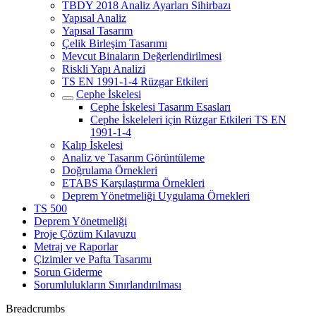
TBDY 2018 Analiz Ayarları Sihirbazı
Yapısal Analiz
Yapısal Tasarım
Çelik Birleşim Tasarımı
Mevcut Binaların Değerlendirilmesi
Riskli Yapı Analizi
TS EN 1991-1-4 Rüzgar Etkileri
Cephe İskelesi
Cephe İskelesi Tasarım Esasları
Cephe İskeleleri için Rüzgar Etkileri TS EN
1991-1-4
Kalıp İskelesi
Analiz ve Tasarım Görüntüleme
Doğrulama Örnekleri
ETABS Karşılaştırma Örnekleri
Deprem Yönetmeliği Uygulama Örnekleri
TS 500
Deprem Yönetmeliği
Proje Çözüm Kılavuzu
Metraj ve Raporlar
Çizimler ve Pafta Tasarımı
Sorun Giderme
Sorumlulukların Sınırlandırılması
Breadcrumbs