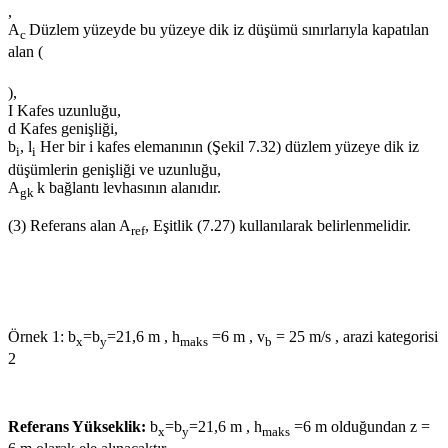
,
A
Düzlem yüzeyde bu yüzeye dik iz düşümü sınırlarıyla kapatılan
c
alan (
),
I Kafes uzunluğu,
d Kafes genişliği,
b
, l
Her bir i kafes elemanının (Şekil 7.32) düzlem yüzeye dik iz
i
i
düşümlerin genişliği ve uzunluğu,
A
k bağlantı levhasının alanıdır.
gk
(3) Referans alan A
, Eşitlik (7.27) kullanılarak belirlenmelidir.
ref
Örnek 1: b
=b
=21,6 m , h
=6 m , v
= 25 m/s , arazi kategorisi
x
y
maks
b
2
Referans Yükseklik:
b
=b
=21,6 m , h
=6 m olduğundan z =
x
y
maks