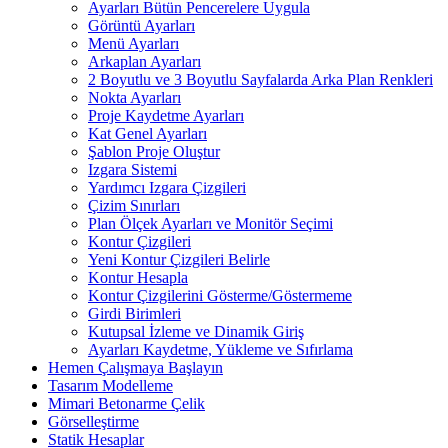
Ayarları Bütün Pencerelere Uygula
Görüntü Ayarları
Menü Ayarları
Arkaplan Ayarları
2 Boyutlu ve 3 Boyutlu Sayfalarda Arka Plan Renkleri
Nokta Ayarları
Proje Kaydetme Ayarları
Kat Genel Ayarları
Şablon Proje Oluştur
Izgara Sistemi
Yardımcı Izgara Çizgileri
Çizim Sınırları
Plan Ölçek Ayarları ve Monitör Seçimi
Kontur Çizgileri
Yeni Kontur Çizgileri Belirle
Kontur Hesapla
Kontur Çizgilerini Gösterme/Göstermeme
Girdi Birimleri
Kutupsal İzleme ve Dinamik Giriş
Ayarları Kaydetme, Yükleme ve Sıfırlama
Hemen Çalışmaya Başlayın
Tasarım Modelleme
Mimari Betonarme Çelik
Görselleştirme
Statik Hesaplar