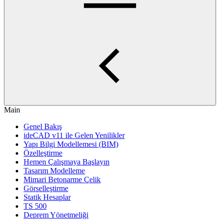
Main
Genel Bakış
ideCAD v11 ile Gelen Yenilikler
Yapı Bilgi Modellemesi (BIM)
Özelleştirme
Hemen Çalışmaya Başlayın
Tasarım Modelleme
Mimari Betonarme Çelik
Görselleştirme
Statik Hesaplar
TS 500
Deprem Yönetmeliği