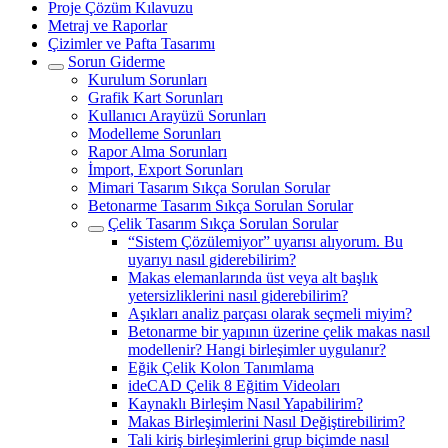
Proje Çözüm Kılavuzu
Metraj ve Raporlar
Çizimler ve Pafta Tasarımı
Sorun Giderme
Kurulum Sorunları
Grafik Kart Sorunları
Kullanıcı Arayüzü Sorunları
Modelleme Sorunları
Rapor Alma Sorunları
İmport, Export Sorunları
Mimari Tasarım Sıkça Sorulan Sorular
Betonarme Tasarım Sıkça Sorulan Sorular
Çelik Tasarım Sıkça Sorulan Sorular
“Sistem Çözülemiyor” uyarısı alıyorum. Bu
uyarıyı nasıl giderebilirim?
Makas elemanlarında üst veya alt başlık
yetersizliklerini nasıl giderebilirim?
Aşıkları analiz parçası olarak seçmeli miyim?
Betonarme bir yapının üzerine çelik makas nasıl
modellenir? Hangi birleşimler uygulanır?
Eğik Çelik Kolon Tanımlama
ideCAD Çelik 8 Eğitim Videoları
Kaynaklı Birleşim Nasıl Yapabilirim?
Makas Birleşimlerini Nasıl Değiştirebilirim?
Tali kiriş birleşimlerini grup biçimde nasıl