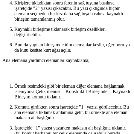
Kirişlere tıkladıktan sonra farenin sağ tuşuna basılırsa
işaretçide "2" yazısı çıkacaktır. Bu yazı çıktığında hiçbir
elemanı seçmeden bir kez daha sağ tuşa basılırsa kaynaklı
birleşim tamamlanmış olur.
Kaynaklı birleşime tıklanarak birleşim özellikleri
değiştirilebilir.
Burada yapılan birleşimde tüm elemanlar kesilir, eğer boru ya
da kutu kesitse kurt ağzı açılır.
Ana elemana yardımcı elemanlar kaynaklama;
Örnek resimdeki gibi bir eleman diğer elemana bağlanmak
isteniyorsa Çelik menüsü - Konstrüktif Birleşimler - Kaynaklı
Birleşim komutu tıklanır.
Komuta girdikten sonra işaretçide "1" yazısı görülecektir. Bu
ana elemana tıklamak anlamına gelir, bu örnekte ana eleman
makasın alt başlığıdır.
İşaretçide "1" yazısı yazarken makasın alt başlığına tıklanır.
(bu komut herhangi bir çelik elemanda çalışabilir burada