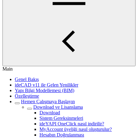
Main
Genel Bakış
ideCAD v11 ile Gelen Yenilikler
Yapı Bilgi Modellemesi (BIM)
Özelleştirme
Hemen Çalışmaya Başlayın
Download ve Lisanslama
Download
Sistem Gereksinmeleri
ideYAPI OneClick nasıl indirilir?
MyAccount üyeliği nasıl oluşturulur?
Hesabın Doğrulanması