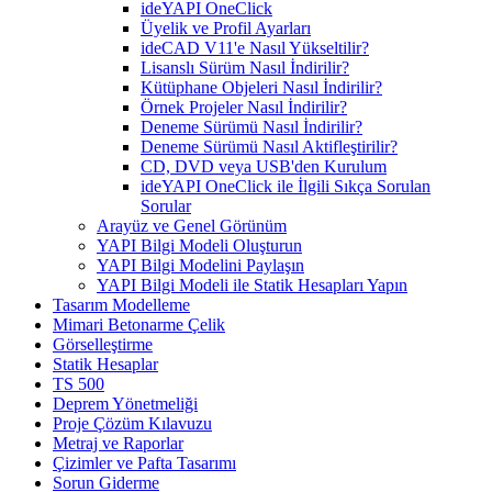
ideYAPI OneClick
Üyelik ve Profil Ayarları
ideCAD V11'e Nasıl Yükseltilir?
Lisanslı Sürüm Nasıl İndirilir?
Kütüphane Objeleri Nasıl İndirilir?
Örnek Projeler Nasıl İndirilir?
Deneme Sürümü Nasıl İndirilir?
Deneme Sürümü Nasıl Aktifleştirilir?
CD, DVD veya USB'den Kurulum
ideYAPI OneClick ile İlgili Sıkça Sorulan
Sorular
Arayüz ve Genel Görünüm
YAPI Bilgi Modeli Oluşturun
YAPI Bilgi Modelini Paylaşın
YAPI Bilgi Modeli ile Statik Hesapları Yapın
Tasarım Modelleme
Mimari Betonarme Çelik
Görselleştirme
Statik Hesaplar
TS 500
Deprem Yönetmeliği
Proje Çözüm Kılavuzu
Metraj ve Raporlar
Çizimler ve Pafta Tasarımı
Sorun Giderme