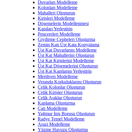
Duvarları Modelleme
Kolonları Modelleme
Mahalleri Oluşturun
Kirişleri Modelleme
Döşemelerin Modellenmesi
Kapıları Yerleştirin
Pencereleri Modelleme
Giydirme Cepheleri Oluşturma
Zemin Katı Üst Kata Kopyalama
Üst Kat Duvarlarını Modelleme
Üst Kat Mahallerini Oluşturun
Üst Kat Kirişlerini Modelleme
Üst Kat Döşemelerini Oluşturun
Üst Kat Kapılarını Yerleştirin
Merdiven Modelleme
Veranda Korkuluklarını Oluşturun
Çelik Kolonlar Oluşturun
Çelik Kirişler Oluşturun
Çelik Aşıklar Oluşturun
Kaplama Oluşturma
Çatı Modelleme
Yağmur İniş Borusu Oluşturun
Radye Temel Modelleme
Arazi Modelleme
Yüzme Havuzu Oluşturma