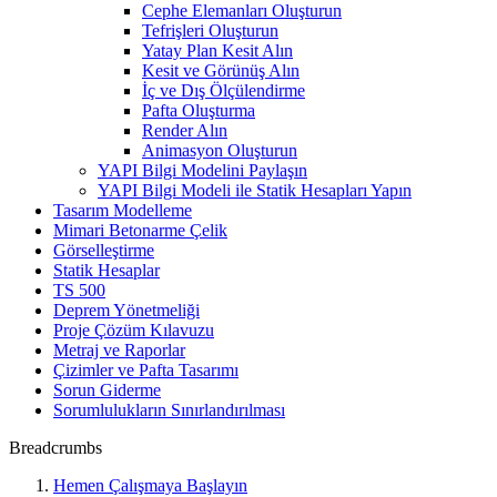
Cephe Elemanları Oluşturun
Tefrişleri Oluşturun
Yatay Plan Kesit Alın
Kesit ve Görünüş Alın
İç ve Dış Ölçülendirme
Pafta Oluşturma
Render Alın
Animasyon Oluşturun
YAPI Bilgi Modelini Paylaşın
YAPI Bilgi Modeli ile Statik Hesapları Yapın
Tasarım Modelleme
Mimari Betonarme Çelik
Görselleştirme
Statik Hesaplar
TS 500
Deprem Yönetmeliği
Proje Çözüm Kılavuzu
Metraj ve Raporlar
Çizimler ve Pafta Tasarımı
Sorun Giderme
Sorumlulukların Sınırlandırılması
Breadcrumbs
Hemen Çalışmaya Başlayın