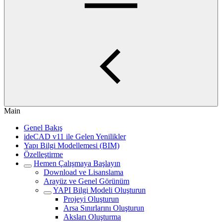
Main
Genel Bakış
ideCAD v11 ile Gelen Yenilikler
Yapı Bilgi Modellemesi (BIM)
Özelleştirme
Hemen Çalışmaya Başlayın
Download ve Lisanslama
Arayüz ve Genel Görünüm
YAPI Bilgi Modeli Oluşturun
Projeyi Oluşturun
Arsa Sınırlarını Oluşturun
Aksları Oluşturma